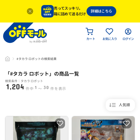
売ってスッキリ。
詳細はこちら
箱に詰めて送るだけ
カート
お気に入り
ログイン
#タカラ ロボットの検索結果
「#
タカラ ロボット
」
の商品一覧
検索条件：タカラ ロボット
1,204
1
30
件中
〜
件を表示
人気順