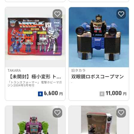
TAKARA
旧タカラ
【未開封】極小変形 トランスフォーマー VSXセット
双眼鏡ロボスコープマン
「トランスフォーマー」 電撃ホビーマガ
-
ジン2004年9月号付
6,600
11,000
円
円