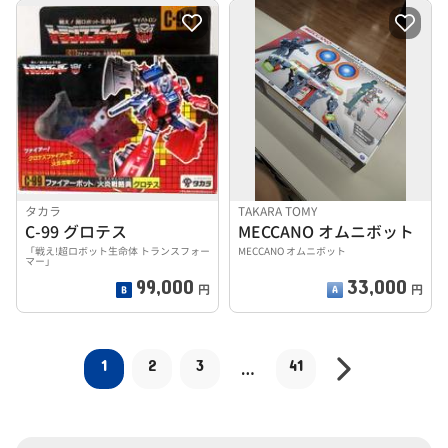
タカラ
TAKARA TOMY
C-99 グロテス
MECCANO オムニボット
「戦え!超ロボット生命体 トランスフォー
MECCANO オムニボット
マー」
99,000
33,000
円
円
1
2
3
41
…