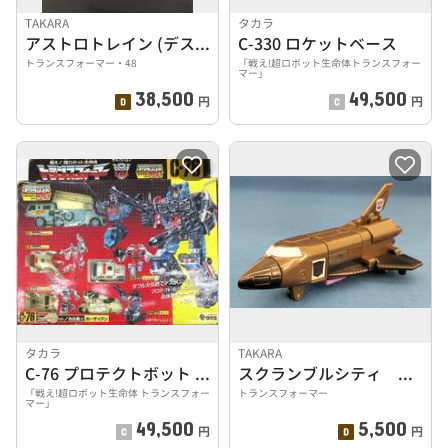
TAKARA
タカラ
アストロトレイン (デストロン/輸送参謀)
C-330 ロケットベース
トランスフォーマー・48
「戦え!超ロボット生命体トランスフォー
マー」
38,500
49,500
円
円
タカラ
TAKARA
C-76 プロテクトボット 合体戦士 ガーディアン
スクランブルシティ ブレストオフ
「戦え!超ロボット生命体 トランスフォー
トランスフォーマー
マー」
49,500
5,500
円
円