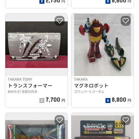
円
円
TAKARA TOMY
TAKARA
トランスフォーマー
マグネロボット
BWVS-07 忠臣の対決
ゴワッパー5 ゴーダム
7,700
8,800
円
円