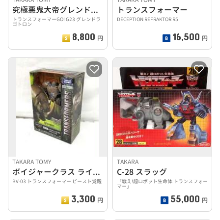
究極悪鬼大帝グレンドラゴトロン
トランスフォーマー
トランスフォーマーGO! G23 グレンドラ
DECEPTION REFRAKTOR R5
ゴトロン
8,800
16,500
円
円
TAKARA TOMY
TAKARA
ボイジャークラス ライノックス
C-28 スラッグ
BV-03 トランスフォーマー ビースト覚醒
「戦え!超ロボット生命体 トランスフォー
マー」
3,300
55,000
円
円