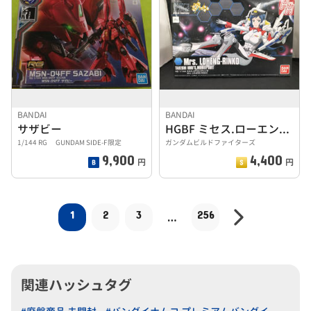
BANDAI
BANDAI
サザビー
HGBF ミセス.ローエングリン子
1/144 RG GUNDAM SIDE-F限定
ガンダムビルドファイターズ
9,900
4,400
円
円
1
2
3
256
…
関連ハッシュタグ