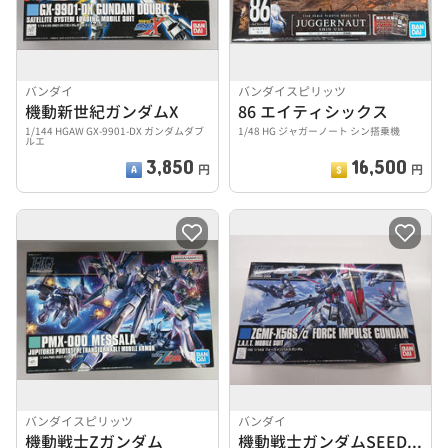
バンダイ
バンダイスピリッツ
機動新世紀ガンダムX
86 エイティシックス
1/144 HGAW GX-9901-DX ガンダムダブ
1/48 HG ジャガーノート シン搭乗機
ルエ
3,850
16,500
円
円
バンダイスピリッツ
バンダイ
機動戦士Zガンダム
機動戦士ガンダムSEED DESTINY