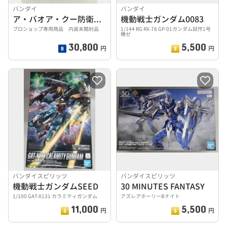
バンダイ
バンダイ
ア・バオア・クー防衛隊機 ザク2 VER.2.0.
機動戦士ガンダム0083
プロショップ専用商品 内装未開封品
1/144 RG RX-78 GP-01ガンダム試作1号
機ゼ
30,800
5,500
円
円
バンダイスピリッツ
バンダイスピリッツ
機動戦士ガンダムSEED
30 MINUTES FANTASY
1/100 GAT-X131 カラミティガンダム
アズレアホーリーBナイト
11,000
5,500
円
円