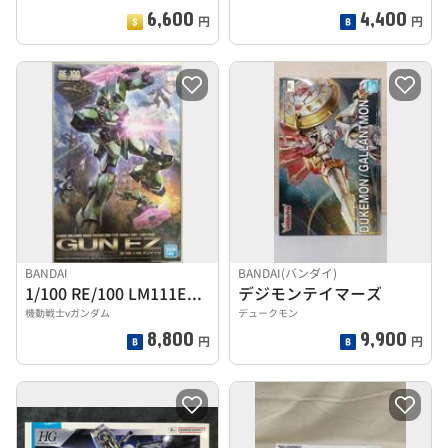
6,600
4,400
円
円
BANDAI
BANDAI(バンダイ)
1/100 RE/100 LM111E02 ガンイージ
デジモンテイマーズ
機動戦士vガンダム
デュークモン
8,800
9,900
円
円