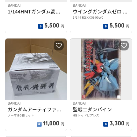
BANDAI
BANDAI
1/144HMTガンダム高機動型(Gー3イメージカラー)
ウイングガンダムゼロ EW
1/144 RG XXXG-00W0
5,500
5,500
円
円
BANDAI
BANDAI
ガンダムアーティファクト第5弾
聖戦士ダンバイン
ノーマル5種セット
HG トッドビアレス
11,000
3,300
円
円