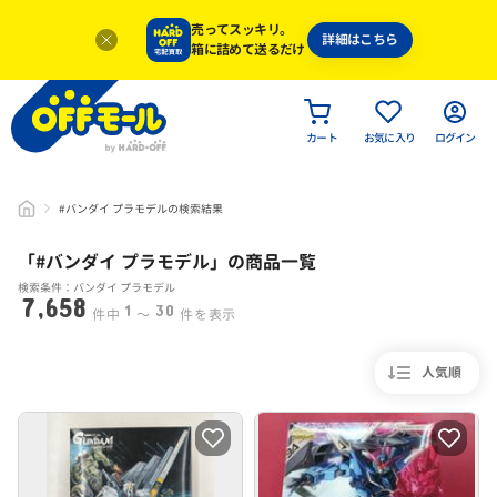
売ってスッキリ。
詳細はこちら
箱に詰めて送るだけ
カート
お気に入り
ログイン
#バンダイ プラモデルの検索結果
「#
バンダイ プラモデル
」
の商品一覧
検索条件：バンダイ プラモデル
7,658
1
30
件中
〜
件を表示
人気順