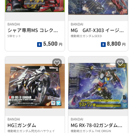
BANDAI
BANDAI
シャア専用MS コレクション
MG GAT-X303 イージスガンダム
5体セット
機動戦士ガンダムSEED
5,500
8,800
円
円
BANDAI
BANDAI
HGΞガンダム
MG RX-78-02ガンダム THE ORIGIN版
機動戦士ガンダム閃光のハサウェイ
機動戦士ガンダム THE ORIGIN