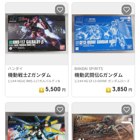
バンダイ
BANDAI SPIRITS
機動戦士Zガンダム
機動武闘伝Gガンダム
1/144 HGUC RMS-117ガルバルディΒ
1/144 HG GF13-009NF ガンダムローズ
5,500
3,850
円
円