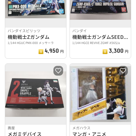
バンダイスピリッツ
バンダイ
機動戦士Zガンダム
機動戦士ガンダムSEED DESTINY
1/144 HGUC PMX-000 メッサーラ
1/144 HGCE REVIVE ZGMF-X56S/α
4,950
3,300
円
円
壽屋
メガハウス
メガミデバイス
マンガ・アニメ