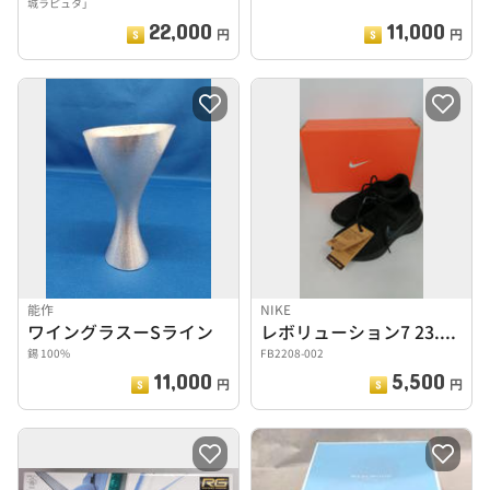
城ラピュタ」
22,000
11,000
円
円
能作
NIKE
ワイングラスーSライン
レボリューション7 23.5CM
錫 100%
FB2208-002
11,000
5,500
円
円