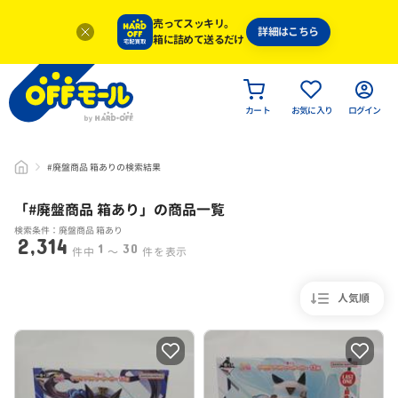
売ってスッキリ。
詳細はこちら
箱に詰めて送るだけ
カート
お気に入り
ログイン
#廃盤商品 箱ありの検索結果
「#
廃盤商品 箱あり
」
の商品一覧
検索条件：廃盤商品 箱あり
2,314
1
30
件中
〜
件を表示
人気順