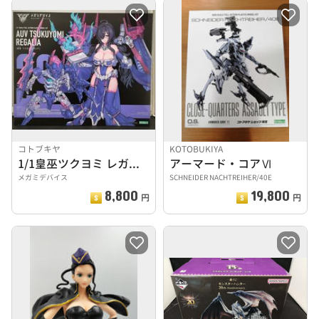
コトブキヤ
KOTOBUKIYA
1/1皇巫ツクヨミ レガリア
アーマード・コアⅥ
メガミデバイス
SCHNEIDER NACHTREIHER/40E
8,800
19,800
円
円