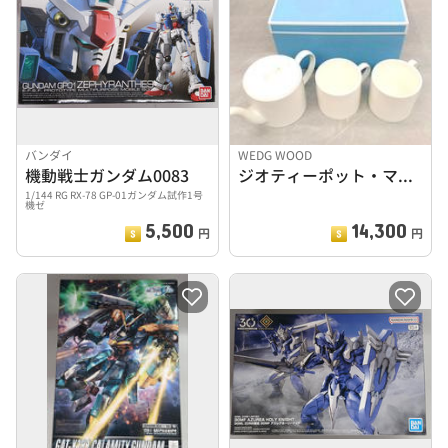
バンダイ
WEDG WOOD
機動戦士ガンダム0083
ジオティーポット・マグカップ
1/144 RG RX-78 GP-01ガンダム試作1号
機ゼ
5,500
14,300
円
円