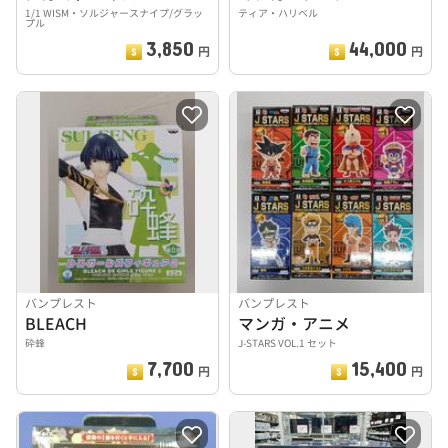
1/1 WISM・ソルジャースナイプ/グラッ
ティア・ハリベル
プル
3,850
44,000
円
円
バンプレスト
バンプレスト
BLEACH
マンガ・アニメ
砕蜂
J-STARS VOL.1 セット
7,700
15,400
円
円