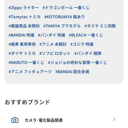
#Zippo ライター
#ドラゴンボール 一番くじ
#Tomytec トミカ
#KOTOBUKIYA 箱あり
#廃盤商品 未開封
#TAMIYA プラモデル
#タミヤ ミニ四駆
#BANDAI 特撮
#バンダイ 特撮
#BLEACH 一番くじ
#戦車 軍用車両
#アニメ 未開封
#ゴジラ 特撮
#ダイヤ トミカ
#ソフビ ロボット
#バンダイ 戦隊
#NARUTO 一番くじ
#ジョジョの奇妙な冒険 一番くじ
#アニメ フィギュアーツ
#BANDAI 超合金魂
おすすめブランド
カメラ･電化製品関連