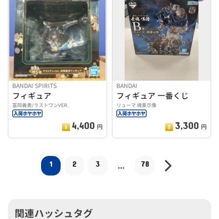
BANDAI SPIRITS
BANDAI
フィギュア
フィギュア 一番くじ
冨岡義勇/ラストワンVER.
リューマ 魂豪示像
4,400
3,300
円
円
1
2
3
78
…
関連ハッシュタグ