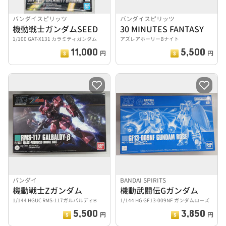
バンダイスピリッツ
バンダイスピリッツ
機動戦士ガンダムSEED
30 MINUTES FANTASY
1/100 GAT-X131 カラミティガンダム
アズレアホーリーBナイト
11,000
5,500
円
円
バンダイ
BANDAI SPIRITS
機動戦士Zガンダム
機動武闘伝Gガンダム
1/144 HGUC RMS-117ガルバルディΒ
1/144 HG GF13-009NF ガンダムローズ
5,500
3,850
円
円