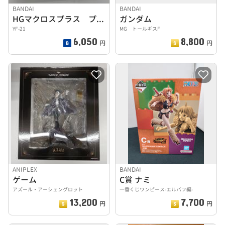
BANDAI
BANDAI
HGマクロスプラス プラモデル
ガンダム
YF-21
MG トールギスF
6,050
8,800
円
円
ANIPLEX
BANDAI
ゲーム
C賞 ナミ
アズール・アーシェングロット
一番くじワンピース-エルバフ編-
13,200
7,700
円
円