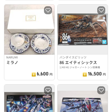
NARUMI
バンダイスピリッツ
ミラノ
86 エイティシックス
1/48 HG ジャガーノート シン搭乗機
6,600
16,500
円
円