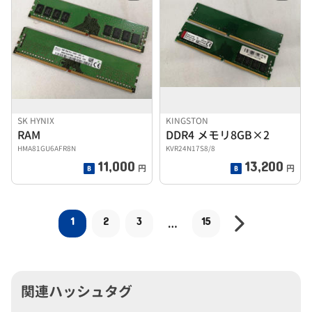
SK HYNIX
KINGSTON
RAM
DDR4 メモリ8GB×2
HMA81GU6AFR8N
KVR24N17S8/8
11,000
13,200
円
円
1
2
3
15
…
関連ハッシュタグ