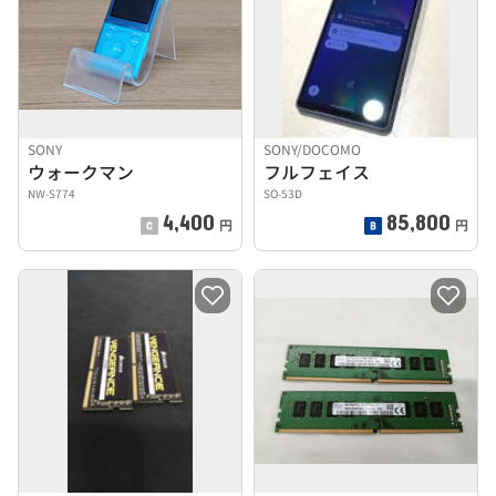
SONY
SONY/DOCOMO
ウォークマン
フルフェイス
NW-S774
SO-53D
4,400
85,800
円
円