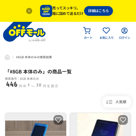
売ってスッキリ。
詳細はこちら
箱に詰めて送るだけ
カート
お気に入り
ログイン
#8GB 本体のみの検索結果
「#
8GB 本体のみ
」
の商品一覧
検索条件：8GB 本体のみ
446
1
30
件中
〜
件を表示
人気順