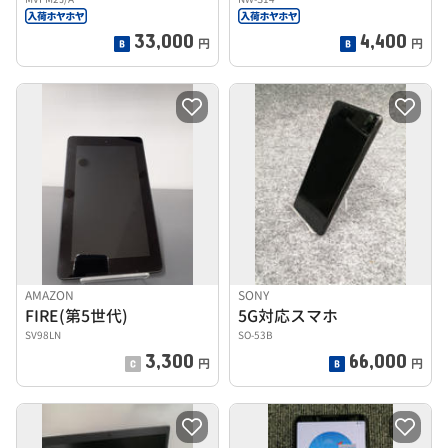
33,000
4,400
円
円
AMAZON
SONY
FIRE(第5世代)
5G対応スマホ
SV98LN
SO-53B
3,300
66,000
円
円