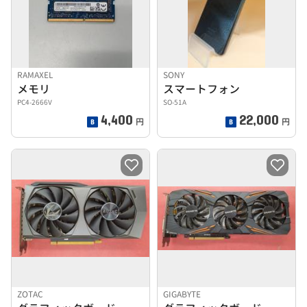
RAMAXEL
SONY
メモリ
スマートフォン
PC4-2666V
SO-51A
4,400
22,000
円
円
ZOTAC
GIGABYTE