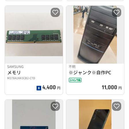
SAMSUNG
不明
メモリ
※ジャンク※自作PC
M378A1K43CB2-CTD
4,400
11,000
円
円