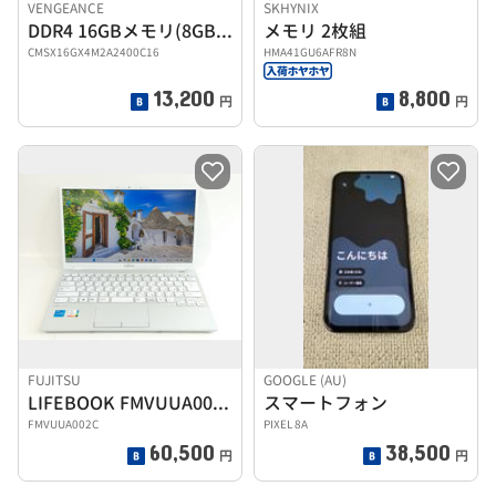
VENGEANCE
SKHYNIX
DDR4 16GBメモリ(8GB×2)
メモリ 2枚組
CMSX16GX4M2A2400C16
HMA41GU6AFR8N
13,200
8,800
円
円
FUJITSU
GOOGLE (AU)
LIFEBOOK FMVUUA002C
スマートフォン
FMVUUA002C
PIXEL 8A
60,500
38,500
円
円