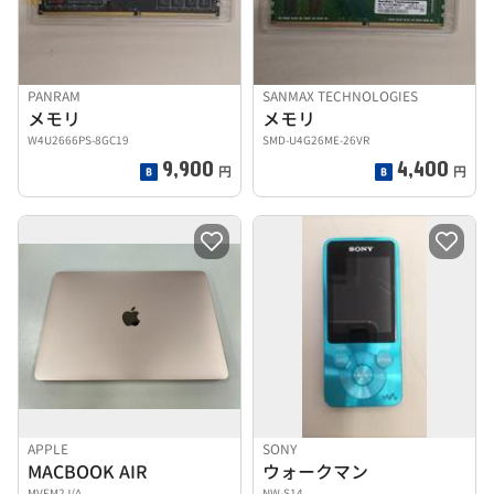
PANRAM
SANMAX TECHNOLOGIES
メモリ
メモリ
W4U2666PS-8GC19
SMD-U4G26ME-26VR
9,900
4,400
円
円
APPLE
SONY
MACBOOK AIR
ウォークマン
MVFM2J/A
NW-S14