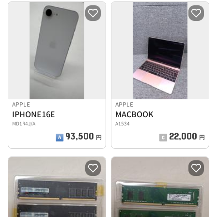
APPLE
APPLE
IPHONE16E
MACBOOK
MD1R4J/A
A1534
93,500
22,000
円
円