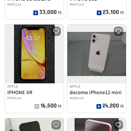
MMYE3J/A
MHGT3J/A
33,000
23,100
円
円
APPLE
APPLE
IPHONE XR
docomo iPhone12 mini
MT082J/A
MGA63J/A
16,500
24,200
円
円