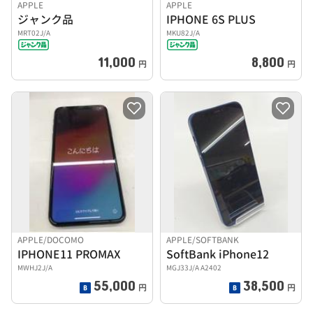
APPLE
APPLE
ジャンク品
IPHONE 6S PLUS
MRT02J/A
MKU82J/A
11,000
8,800
円
円
APPLE/DOCOMO
APPLE/SOFTBANK
IPHONE11 PROMAX
SoftBank iPhone12
MWHJ2J/A
MGJ33J/A A2402
55,000
38,500
円
円