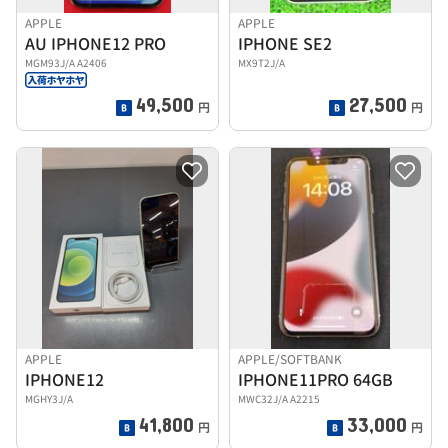
APPLE
APPLE
AU IPHONE12 PRO
IPHONE SE2
MGM93J/A A2406
MX9T2J/A
49,500
27,500
円
円
APPLE
APPLE/SOFTBANK
IPHONE12
IPHONE11PRO 64GB
MGHY3J/A
MWC32J/A A2215
41,800
33,000
円
円