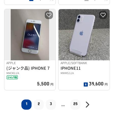
APPLE
APPLE/SOFTBANK
(ジャンク品) IPHONE 7
IPHONE11
MNCM2J/A
MWM52J/A
5,500
39,600
円
円
1
2
3
25
…