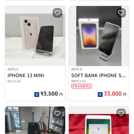
APPLE
APPLE
IPHONE 13 MINI
SOFT BANK IPHONE SE3
MLJL3J/A
MMYC3J/A
93,500
33,000
円
円