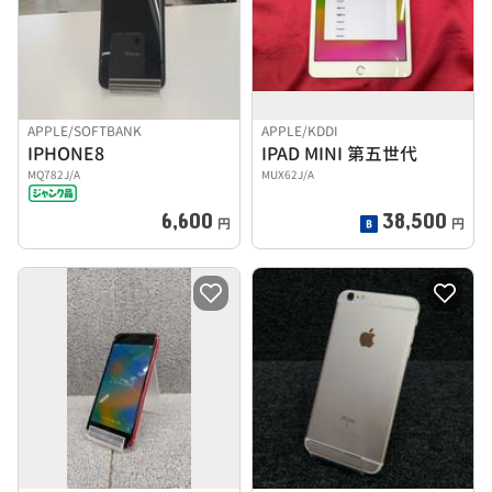
APPLE/SOFTBANK
APPLE/KDDI
IPHONE8
IPAD MINI 第五世代
MQ782J/A
MUX62J/A
6,600
38,500
円
円