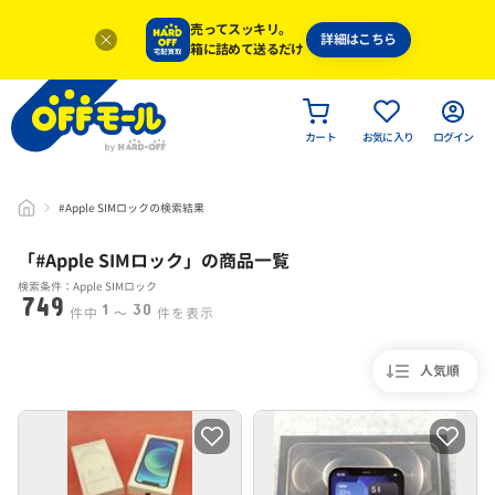
売ってスッキリ。
詳細はこちら
箱に詰めて送るだけ
カート
お気に入り
ログイン
#Apple SIMロックの検索結果
「#
Apple SIMロック
」
の商品一覧
検索条件：Apple SIMロック
749
1
30
件中
〜
件を表示
人気順