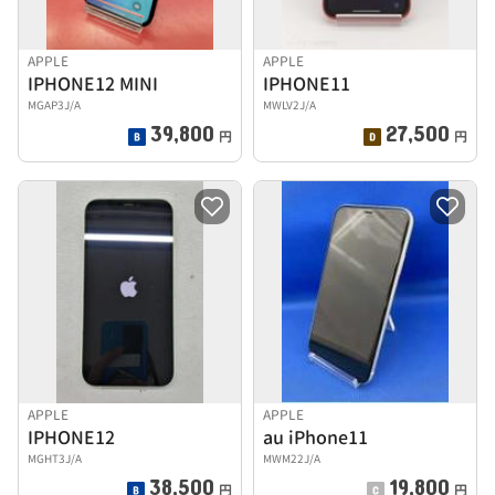
APPLE
APPLE
IPHONE12 MINI
IPHONE11
MGAP3J/A
MWLV2J/A
39,800
27,500
円
円
APPLE
APPLE
IPHONE12
au iPhone11
MGHT3J/A
MWM22J/A
38,500
19,800
円
円