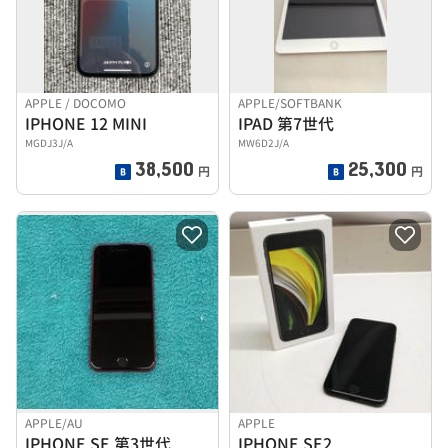
APPLE / DOCOMO
APPLE/SOFTBANK
IPHONE 12 MINI
IPAD 第7世代
MGDJ3J/A
MW6D2J/A
38,500
25,300
円
円
APPLE/AU
APPLE
IPHONE SE 第3世代
IPHONE SE2