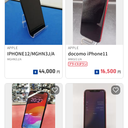
APPLE
APPLE
IPHONE12/MGHN3J/A
docomo iPhone11
MGHN3J/A
MWLV2J/A
44,000
16,500
円
円