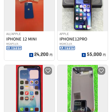
AU/APPLE
APPLE
IPHONE 12 MINI
IPHONE12PRO
MGAP3J/A
MGMC3J/A
24,200
55,000
円
円