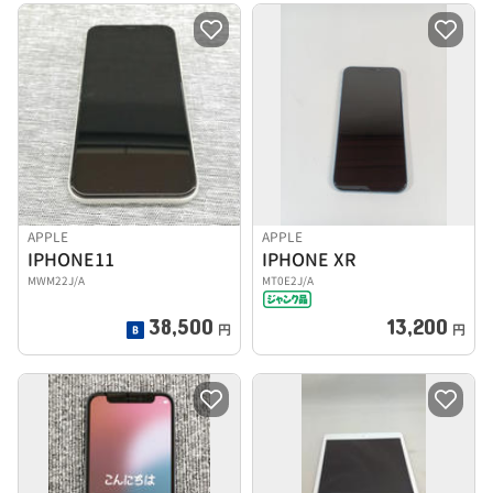
APPLE
APPLE
IPHONE11
IPHONE XR
MWM22J/A
MT0E2J/A
38,500
13,200
円
円