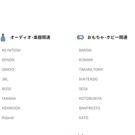
オーディオ･楽器関連
おもちゃ･ホビー関連
MCINTOSH
BANDAI
DENON
KONAMI
ONKYO
TAKARA TOMY
JBL
NINTENDO
BOSE
SEGA
YAMAHA
KOTOBUKIYA
KENWOOD
BANPRESTO
Roland
KATO