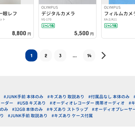
OLYMPUS
OLYMPUS
一眼レフ
デジタルカメラ
フィルムカメ
キット
VG-170
XA-2/A11
8,800
5,500
円
円
1
2
3
…
14
#JUNK手前 本体のみ
#キズあり 取説あり
#付属品なし 本体のみ
コーダー
#USB キズあり
#オーディオレコーダー 携帯オーディオ
#
体のみ
#32GB 本体のみ
#キズあり ストラップ
#オーディオプレーヤ
あり
#JUNK手前 取説あり
#キズあり ケース付属