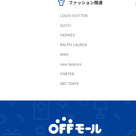
ファッション関連
LOUIS VUITTON
GUCCI
HERMES
RALPH LAUREN
NIKE
new balance
PORTER
ARC'TERYX