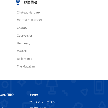
お酒関連
ChateauMargaux
MOET＆CHANDON
CAMUS
Courvoisier
Hennessy
Martell
Ballantines
The Macallan
その他
スのご紹介
プライバシーポリシー