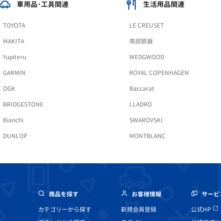
車用品･工具関連
生活用品関連
TOYOTA
LE CREUSET
MAKITA
南部鉄器
Yupiteru
WEDGWOOD
GARMIN
ROYAL COPENHAGEN
OGK
Baccarat
BRIDGESTONE
LLADRO
Bianchi
SWAROVSKI
DUNLOP
MONTBLANC
商品を探す
お客様情報
サービ
カテゴリーから探す
新規会員登録
公式HP