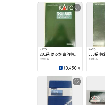
KATO
KATO
281系 はるか 直流特急型電車(6両セット)
※開封品
※開封品
10,450
円