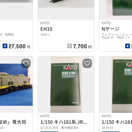
KATO
KATO
EH10
Nゲージ
番台 後期型
3005-1
アムフリート・ビュ
Phase VI 7両セット
27,500
7,700
円
円
KATO
KATO
ばめ」青大将
1/150 キハ181系 JR四国色 5両セット
428
10-2015 点灯、動作確認済み
10-2016