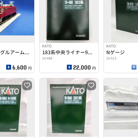
KATO
KATO
ED79シングルアームパンタ
183系中央ライナー9両セット
Nゲージ
10-488
10-513
6,600
22,000
円
円