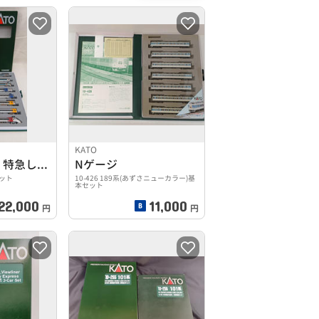
KATO
JR四国8000系 特急しおかぜ・いしづち
Nゲージ
セット
10-426 189系(あずさニューカラー)基
本セット
22,000
11,000
円
円