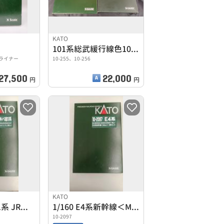
KATO
101系総武緩行線色10両セット
ーライナー
10-255、10-256
27,500
22,000
円
円
KATO
1/150 キハ181系 JR四国色
1/160 E4系新幹線＜Max＞ 8両セット
10-2097