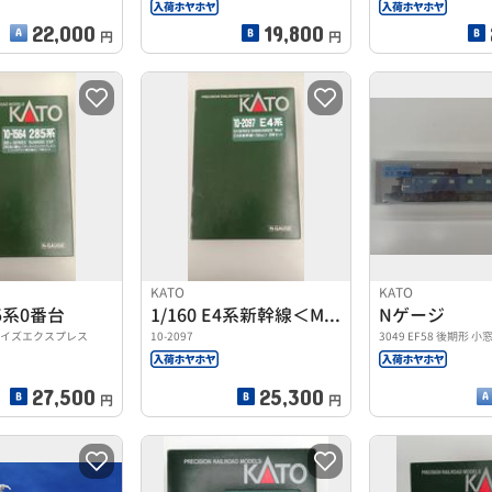
22,000
19,800
円
円
KATO
KATO
85系0番台
1/160 E4系新幹線＜Max＞ 8両セット
Nゲージ
サンライズエクスプレス
10-2097
3049 EF58 後期形 小
27,500
25,300
円
円