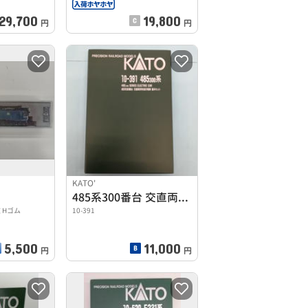
29,700
19,800
円
円
KATO'
485系300番台 交直両用特急形電車 基本セット
窓 Hゴム
10-391
5,500
11,000
円
円