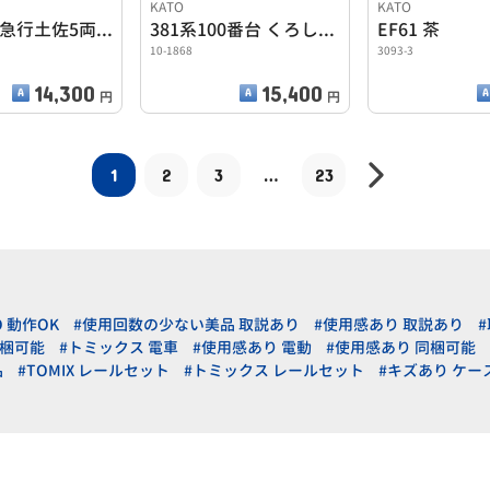
KATO
KATO
キハ58系 急行土佐5両セット
381系100番台 くろしお6両基本セット
EF61 茶
10-1868
3093-3
14,300
15,400
円
円
1
2
3
…
23
O 動作OK
#使用回数の少ない美品 取説あり
#使用感あり 取説あり
同梱可能
#トミックス 電車
#使用感あり 電動
#使用感あり 同梱可能
品
#TOMIX レールセット
#トミックス レールセット
#キズあり ケー