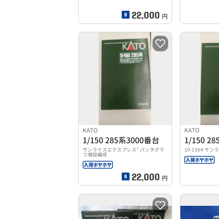
22,000
円
KATO
KATO
1/150 285系3000番台
1/150 2
サンライズエクスプレス” パンタグラ
10-1564 
フ増設編成
22,000
円