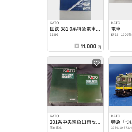
KATO
KATO
国鉄 381 0系特急電車 7両基本セット
電車
92895
EF65 1000
11,000
円
KATO
KATO
201系中央線色11両セット
特急「つ
混在編成
3039/10-573/