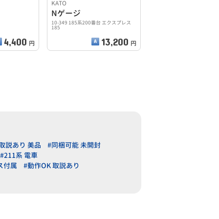
KATO
Nゲージ
10-349 185系200番台 エクスプレス
185
4,400
13,200
円
円
#取説あり 美品
#同梱可能 未開封
#211系 電車
ス付属
#動作OK 取説あり