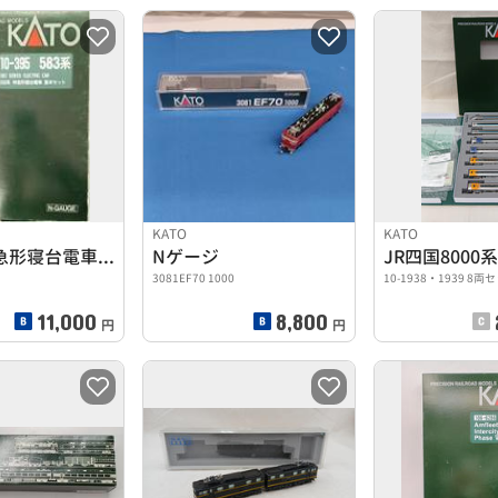
KATO
KATO
583系 特急形寝台電車 基本セット(7両セット)
Nゲージ
3081EF70 1000
10-1938・1939 8両
11,000
8,800
円
円