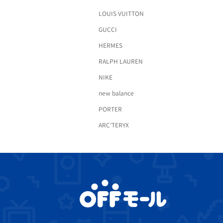
LOUIS VUITTON
GUCCI
HERMES
RALPH LAUREN
NIKE
new balance
PORTER
ARC'TERYX