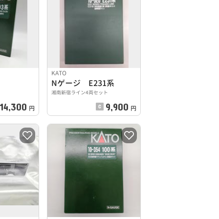
KATO
Nゲージ E231系
湘南新宿ライン4両セット
14,300
9,900
円
円