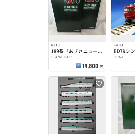
KATO
KATO
189系「あずさニューカラー」7両基本セット＋4両増結セット
10-426/10-427
3076-1
19,800
円