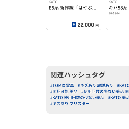
KATO
KATO
E5系 新幹線「はやぶさ」増結セットB付き。
10-1804
22,000
円
関連ハッシュタグ
#TOMIX 電車
#キズあり 取説あり
#KAT
#同梱可能 美品
#使用回数の少ない美品 
#KATO 使用回数の少ない美品
#KATO 美
#キズあり ブリスター