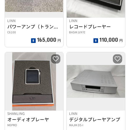
LINN
LINN
パワーアンプ（トランジスター）
レコードプレーヤー
C6100
BASIK LVX付
165,000
110,000
円
円
SHANLING
LINN
オーディオプレーヤ
デジタルプレーヤアンプ
M0PRO
MAJIK DS-I