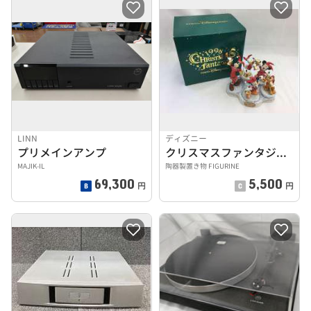
LINN
ディズニー
プリメインアンプ
クリスマスファンタジー 1998 フィギュアリン
MAJIK-IL
陶器製置き物 FIGURINE
69,300
5,500
円
円