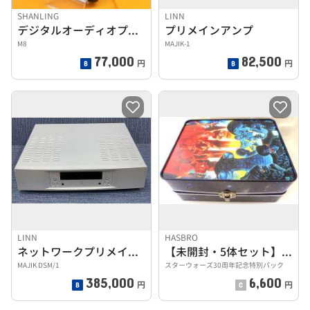
SHANLING
LINN
デジタルオーディオプレーヤー
プリメインアンプ
M8
MAJIK-1
77,000
82,500
円
円
LINN
HASBRO
ネットワークプリメインアンプ
【未開封・5体セット】 ベーシック カンティーナバンド
MAJIK DSM/1
スターウォーズ30周年記念特別パック
385,000
6,600
円
円