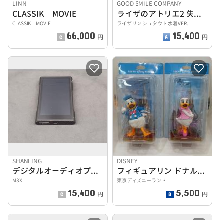
LINN
GOOD SMILE COMPANY
CLASSIK MOVIE
ライザのアトリエ2 失われた伝承と秘密の妖精
CLASSIK MOVIE
ライザリン シュタウト 水着VER.
66,000
15,400
円
円
SHANLING
DISNEY
デジタルオーディオプレーヤー
フィギュアリン ドナルド デイジー
M3X
東京ディズニーランド
15,400
5,500
円
円