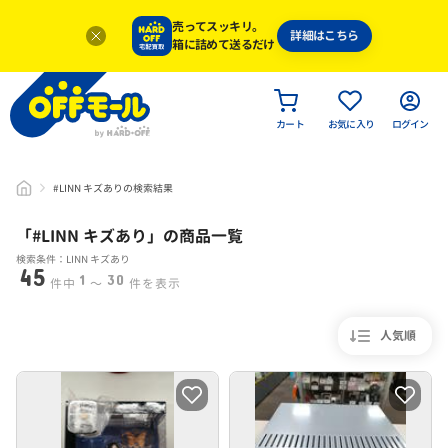
売ってスッキリ。
詳細はこちら
箱に詰めて送るだけ
カート
お気に入り
ログイン
#LINN キズありの検索結果
「#
LINN キズあり
」
の商品一覧
検索条件：LINN キズあり
45
1
30
件中
〜
件を表示
人気順