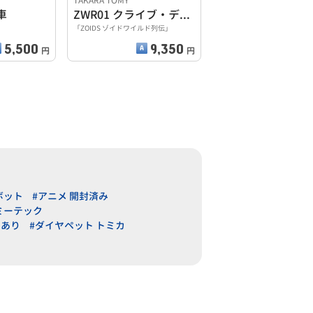
TAKARA TOMY
車
ZWR01 クライブ・ディアス専用ワイルドライガー
「ZOIDS ゾイドワイルド列伝」
5,500
9,350
円
円
ボット
#アニメ 開封済み
ミーテック
ミあり
#ダイヤペット トミカ