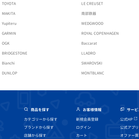
TOYOTA
LE CREUSET
MAKITA
南部鉄器
Yupiteru
WEDGWOOD
GARMIN
ROYAL COPENHAGEN
OGK
Baccarat
BRIDGESTONE
LLADRO
Bianchi
SWAROVSKI
DUNLOP
MONTBLANC
商品を探す
お客様情報
サービ
カテゴリーから探す
新規会員登録
公式HP
ブランドから探す
ログイン
公式アプリ
店舗から探す
カート
オファー買