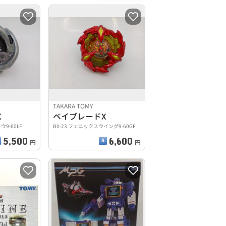
TAKARA TOMY
X
ベイブレードX
ウ9-60LF
BX-23 フェニックスウイング9-60GF
5,500
6,600
円
円