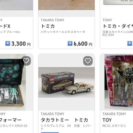
MY
TAKARA TOMY
TOMY
ードX
トミカ
トミカ・ダイ
プ ブルーVer.
バゲットホイールエキスカベータ
日産スカイライン12MODE
R31-R34
3,300
6,600
円
円
MMY
TAKARA TOMY
TAKARA TOMY
フォーマー
タカラトミー トミカ
TOY
レクト ER EX-20
トミカプレミアム 04 日産 レパー
RD-01 メガトロン
ド