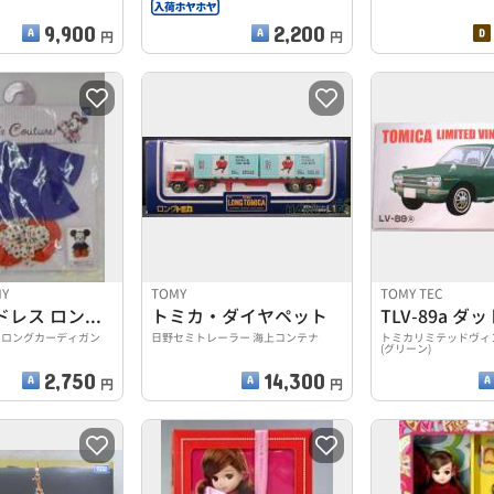
9,900
2,200
円
円
MY
TOMY
TOMY TEC
お着替えドレス ロングカーディガン
トミカ・ダイヤペット
 ロングカーディガン
日野セミトレーラー 海上コンテナ
トミカリミテッドヴィン
(グリーン)
2,750
14,300
円
円