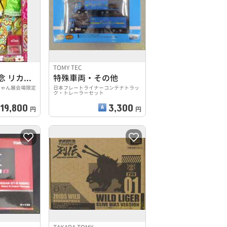
TOMY TEC
誕生50周年記念 リカちゃん展 限定リカちゃん
特殊車両・その他
ちゃん展会場限定
日本フレートライナーコンテナトラッ
ク・トレーラーセット
19,800
3,300
円
円