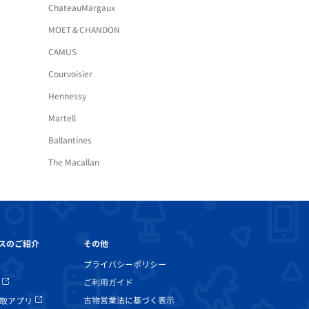
ChateauMargaux
MOET＆CHANDON
CAMUS
Courvoisier
Hennessy
Martell
Ballantines
The Macallan
その他
スのご紹介
プライバシーポリシー
ご利用ガイド
古物営業法に基づく表示
取アプリ