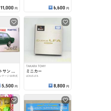
11,000
6,600
円
円
TAKARA TOMY
TLV-89a ダットサン ブルーバード 1600 SSS
ミニカー
テージ 68年式
LEXUS LFA
5,500
8,800
円
円