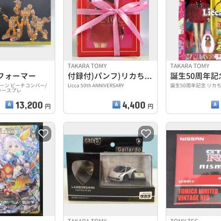
ー
TAKARA TOMY
TAKARA TOMY
フォーマー
付録付)パンフ)リカちゃん展
ーン ビーチコンバー/
Licca 50th ANNIVERSARY
誕生50周年記念 リカ
シースプレ
13,200
4,400
円
円