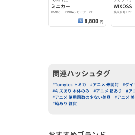
TOMY TEC
タカラトミ
ミニカー
WIXOS
LV-N65 HONDAシビック VTI
焼風水月 LRP
8,800
円
関連ハッシュタグ
#Tomytec トミカ
#アニメ 未開封
#ダイ
#キズあり 本体のみ
#アニメ 箱あり
#ア
#アニメ 使用回数の少ない美品
#アニメ 
#箱あり 雑貨
おすすめブランド