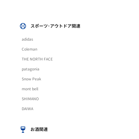
スポーツ･アウトドア関連
adidas
Coleman
THE NORTH FACE
patagonia
Snow Peak
mont bell
SHIMANO
DAIWA
お酒関連