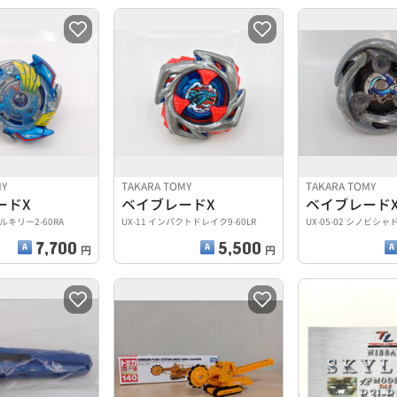
MY
TAKARA TOMY
TAKARA TOMY
ードX
ベイブレードX
ベイブレード
キリー2-60RA
UX-11 インパクトドレイク9-60LR
UX-05-02 シノビシャド
7,700
5,500
円
円