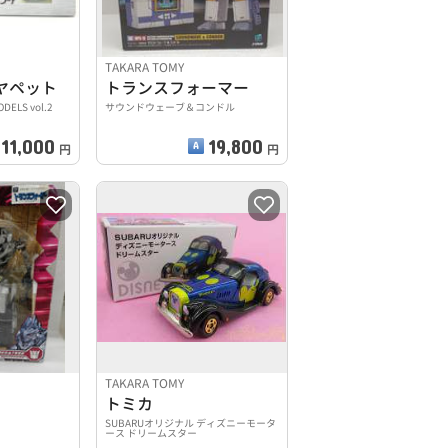
TAKARA TOMY
ヤペット
トランスフォーマー
LS vol.2
サウンドウェーブ＆コンドル
11,000
19,800
円
円
TAKARA TOMY
トミカ
SUBARUオリジナル ディズニーモータ
ース ドリームスター