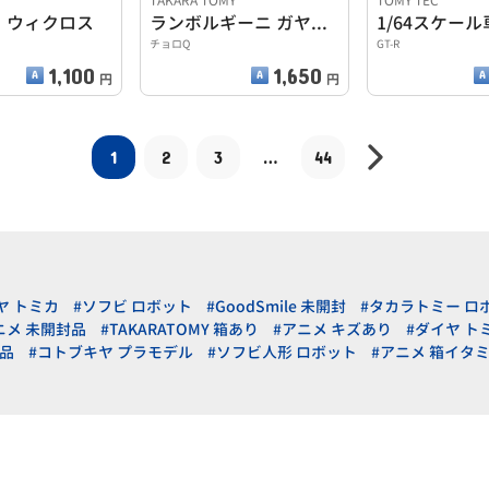
ー
TAKARA TOMY
TOMY TEC
S ウィクロス
ランボルギーニ ガヤルド(シルバー)
1/64スケール
チョロQ
GT-R
1,100
1,650
円
円
1
2
3
…
44
ヤ トミカ
#ソフビ ロボット
#GoodSmile 未開封
#タカラトミー ロ
ニメ 未開封品
#TAKARATOMY 箱あり
#アニメ キズあり
#ダイヤ ト
美品
#コトブキヤ プラモデル
#ソフビ人形 ロボット
#アニメ 箱イタ