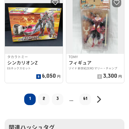
タカラトミー
TOMY
シンカリオンZ
フィギュア
E6ネックスセット
ゾイド 新世紀ZERO マリー・チャンプ
6,050
3,300
円
円
1
2
3
61
…
関連ハッシュタグ