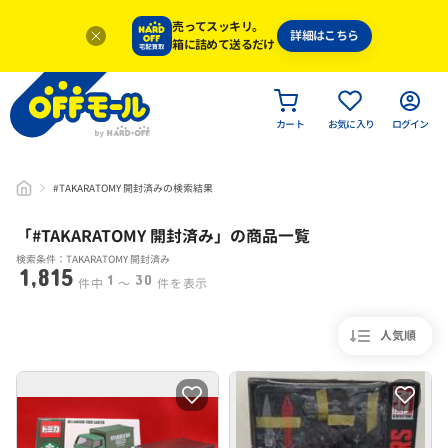
売ってスッキリ。
詳細はこちら
箱に詰めて送るだけ
カート
お気に入り
ログイン
#TAKARATOMY 開封済みの検索結果
「#
TAKARATOMY 開封済み
」
の商品一覧
検索条件：TAKARATOMY 開封済み
1,815
1
30
件中
〜
件を表示
人気順