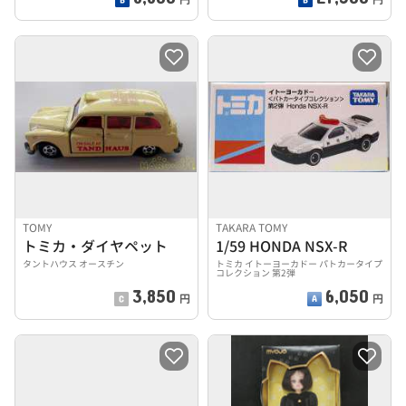
TOMY
TAKARA TOMY
トミカ・ダイヤペット
1/59 HONDA NSX-R
タントハウス オースチン
トミカ イトーヨーカドー パトカータイプ
コレクション 第2弾
3,850
6,050
円
円