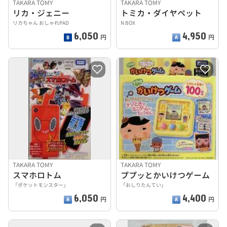
TAKARA TOMY
TAKARA TOMY
リカ・ジェニー
トミカ・ダイヤペット
リカちゃん おしゃれPAD
N BOX
6,050
4,950
円
円
TAKARA TOMY
TAKARA TOMY
スマホロトム
ププッとかいけつゲーム
「ポケットモンスター」
「おしりたんてい」
6,050
4,400
円
円