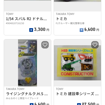
TOMY
TAKARA TOMY
1/54 スバル R2 ドナルドダック
トミカ
4904810716150
FJクルーザー 観光警察仕様
3,300
6,600
円
円
TAKARA TOMY
TOMY
ライジングナルク.H.S ダークブルーVer.
トミカ 建設車シリーズ NO.3
みんなのくじ限定ベイブレード
6,600
27,500
円
円