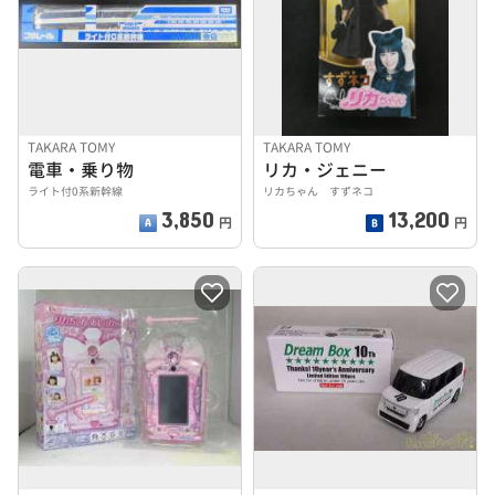
TAKARA TOMY
TAKARA TOMY
電車・乗り物
リカ・ジェニー
ライト付0系新幹線
リカちゃん すずネコ
3,850
13,200
円
円