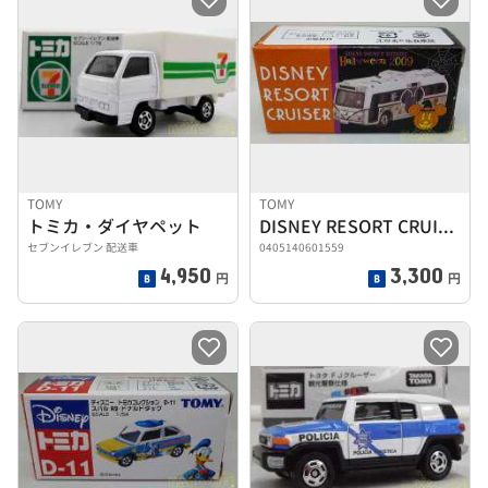
TOMY
TOMY
トミカ・ダイヤペット
DISNEY RESORT CRUISER 2009
セブンイレブン 配送車
0405140601559
4,950
3,300
円
円