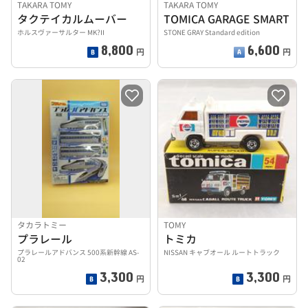
TAKARA TOMY
TAKARA TOMY
タクテイカルムーバー
TOMICA GARAGE SMART
ホルスヴァーサルター MK?II
STONE GRAY Standard edition
8,800
6,600
円
円
タカラトミー
TOMY
プラレール
トミカ
プラレールアドバンス 500系新幹線 AS-
NISSAN キャブオール ルートトラック
02
3,300
3,300
円
円