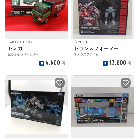
TAKARA TOMY
タカラトミー
トミカ
トランスフォーマー
三菱ふそうキャンター
ネメシスプライム
6,600
13,200
円
円