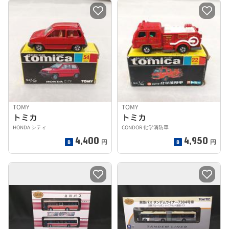
TOMY
TOMY
トミカ
トミカ
HONDA シティ
CONDOR 化学消防車
4,400
4,950
円
円