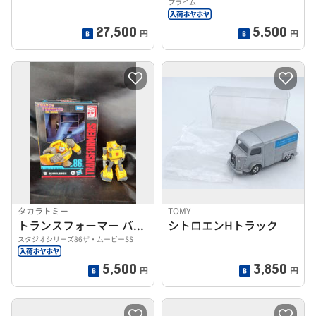
プライム
27,500
5,500
円
円
タカラトミー
TOMY
トランスフォーマー バンブルビー
シトロエンHトラック
スタジオシリーズ86ザ・ムービーSS
5,500
3,850
円
円