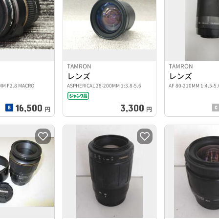
TAMRON
TAMRON
レンズ
レンズ
5MM F2.8 MACRO
ASPHERICAL 28-200MM 1:3.8-5.6
AF 80-210MM 1:4.5-5.
16,500
3,300
円
円