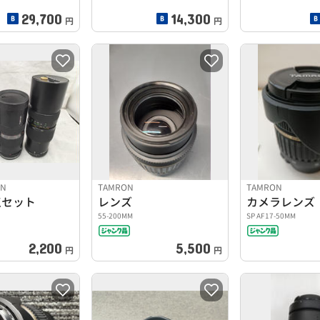
29,700
14,300
円
円
UN
TAMRON
TAMRON
点セット
レンズ
カメラレンズ
55-200MM
SP AF17-50MM
2,200
5,500
円
円