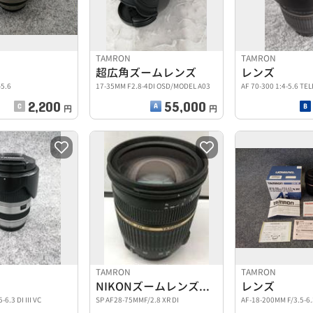
TAMRON
TAMRON
超広角ズームレンズ
レンズ
-5.6
17-35MM F2.8-4DI OSD/MODEL A03
AF 70-300 1:4-5.6 TE
2,200
55,000
円
円
TAMRON
TAMRON
NIKONズームレンズ『SP AF28-75MMF/2.8』
レンズ
6.3 DI III VC
SP AF28-75MMF/2.8 XR DI
AF-18-200MM F/3.5-6.