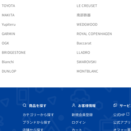
TOYOTA
LE CREUSET
MAKITA
南部鉄器
Yupiteru
WEDGWOOD
GARMIN
ROYAL COPENHAGEN
OGK
Baccarat
BRIDGESTONE
LLADRO
Bianchi
SWAROVSKI
DUNLOP
MONTBLANC
商品を探す
お客様情報
サービ
カテゴリーから探す
新規会員登録
公式HP
ブランドから探す
ログイン
公式アプリ
店舗から探す
カート
オファー買