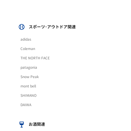
スポーツ･アウトドア関連
adidas
Coleman
THE NORTH FACE
patagonia
Snow Peak
mont bell
SHIMANO
DAIWA
お酒関連