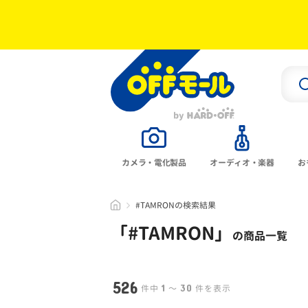
カメラ・電化製品
オーディオ・楽器
お
#TAMRONの検索結果
「#
TAMRON
」
の商品一覧
526
1
30
件中
〜
件を表示