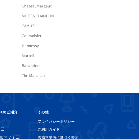
ChateauMargaux
MOET＆CHANDON
CAMUS
Courvoisier
Hennessy
Martell
Ballantines
The Macallan
その他
スのご紹介
プライバシーポリシー
ご利用ガイド
古物営業法に基づく表示
取アプリ