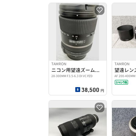
TAMRON
TAMRON
ニコン用望遠ズームレンズ
望遠レン
28-300MM F3.5-6.3 DI VC PZD
AF 200-400MM 
38,500
円