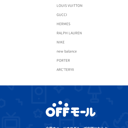
LOUIS VUITTON
GUCCI
HERMES
RALPH LAUREN
NIKE
new balance
PORTER
ARC'TERYX