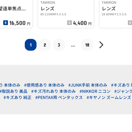
TAMRON
TAMRON
標準・中望遠単焦点レンズ
レンズ
レンズ
80-210MMF4.5-5.6
28-80MM F3.5-5.6
16,500
4,400
円
円
1
2
3
…
18
り 本体のみ
#使用感あり 本体のみ
#JUNK手前 本体のみ
#キズあり
#取説あり 美品
#キズ汚れあり 本体のみ
#NIKKOR ニコン
#ジャン
#キズあり 純正
#PENTAX用 ペンタックス
#キヤノン ズームレンズ