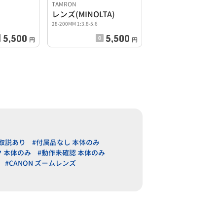
TAMRON
レンズ(MINOLTA)
28-200MM 1:3.8-5.6
5,500
5,500
円
円
 取説あり
#付属品なし 本体のみ
ク 本体のみ
#動作未確認 本体のみ
#CANON ズームレンズ