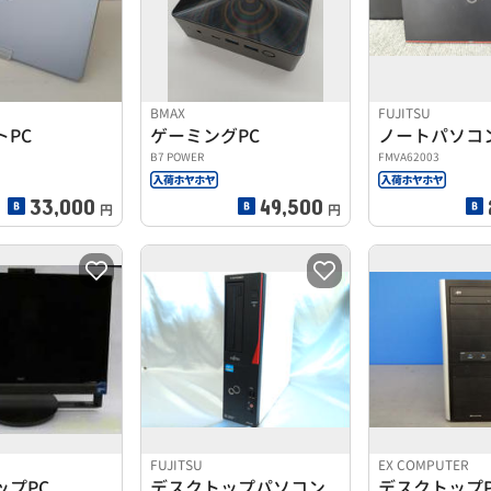
BMAX
FUJITSU
トPC
ゲーミングPC
ノートパソコ
B7 POWER
FMVA62003
33,000
49,500
円
円
FUJITSU
EX COMPUTER
ップPC
デスクトップパソコン
デスクトップP