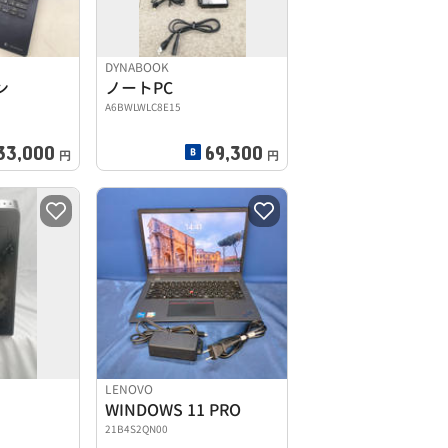
DYNABOOK
ン
ノートPC
A6BWLWLC8E15
33,000
69,300
円
円
LENOVO
WINDOWS 11 PRO
21B4S2QN00