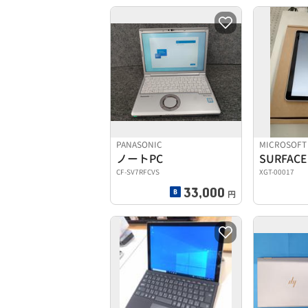
PANASONIC
MICROSOFT
ノートPC
SURFACE
CF-SV7RFCVS
XGT-00017
33,000
円