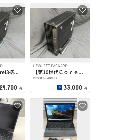
RD
HEWLETT PACKARD
【第10世代CoreI3搭載】デスクトップPC
【第10世代ＣｏｒｅＩ３搭載】デスクトップＰＣ
PRODESK 400 G7
29,700
33,000
円
円