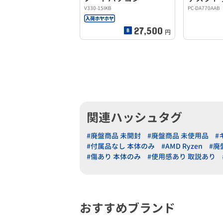
V330-15IKB
PC-DA770AAB
27,500
円
関連ハッシュタグ
#廃盤商品 未開封
#廃盤商品 未使用品
#
#付属品なし 本体のみ
#AMD Ryzen
#廃
#傷あり 本体のみ
#使用感あり 取説あり
おすすめブランド