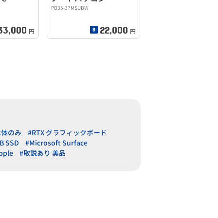
PB35-37MSUBW
33,000
22,000
円
円
本体のみ
#RTX グラフィックボード
B SSD
#Microsoft Surface
pple
#取説あり 美品