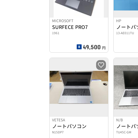
MICROSOFT
HP
SURFECE PRO7
ノートパ
1961
13-AE011TU
49,500
円
VETESA
N/B
ノートパソコン
ノートパ
N15DP7
TU45C-GM