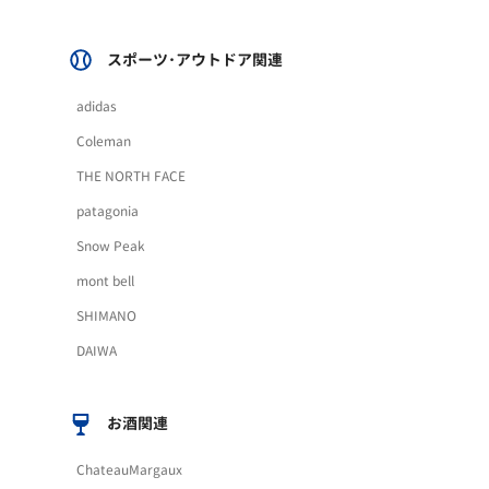
スポーツ･アウトドア関連
adidas
Coleman
THE NORTH FACE
patagonia
Snow Peak
mont bell
SHIMANO
DAIWA
お酒関連
ChateauMargaux