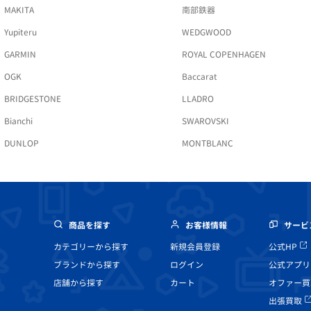
MAKITA
南部鉄器
Yupiteru
WEDGWOOD
GARMIN
ROYAL COPENHAGEN
OGK
Baccarat
BRIDGESTONE
LLADRO
Bianchi
SWAROVSKI
DUNLOP
MONTBLANC
商品を探す
お客様情報
サービ
カテゴリーから探す
新規会員登録
公式HP
ブランドから探す
ログイン
公式アプリ
店舗から探す
カート
オファー買
出張買取