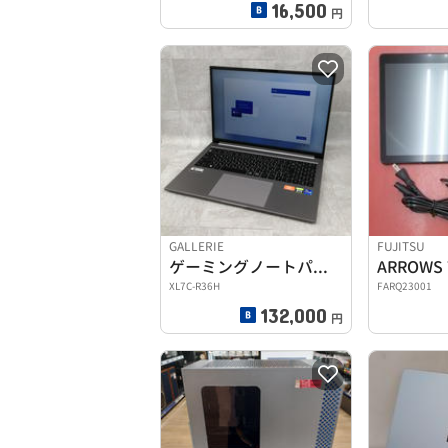
16,500
円
GALLERIE
FUJITSU
ゲーミングノートパソコン
ARROWS 
XL7C-R36H
FARQ23001
132,000
円