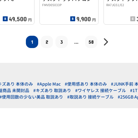
FMVD05033P
RA7JG51/E2
49,500
9,900
円
円
1
2
3
…
58
キズあり 本体のみ
#Apple Mac
#使用感あり 本体のみ
#JUNK手前 
盤商品 未開封品
#キズあり 取説あり
#ワイヤレス 接続ケーブル
#1T
#使用回数の少ない美品 取説あり
#取説あり 接続ケーブル
#256GB A