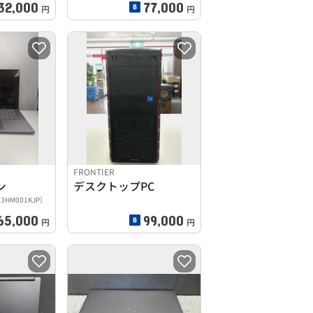
32,000
77,000
円
円
FRONTIER
ン
デスクトップPC
（83HM001KJP）
65,000
99,000
円
円