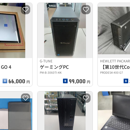
G-TUNE
HEWLETT PACKA
 GO 4
ゲーミングPC
PM-B-3060TI-KK
PRODESK 400 G7
66,000
99,000
円
円