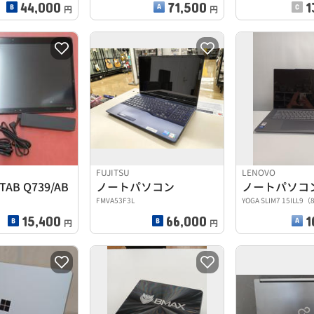
44,000
71,500
1
円
円
FUJITSU
LENOVO
TAB Q739/AB
ノートパソコン
ノートパソコ
FMVA53F3L
YOGA SLIM7 15ILL9
15,400
66,000
1
円
円