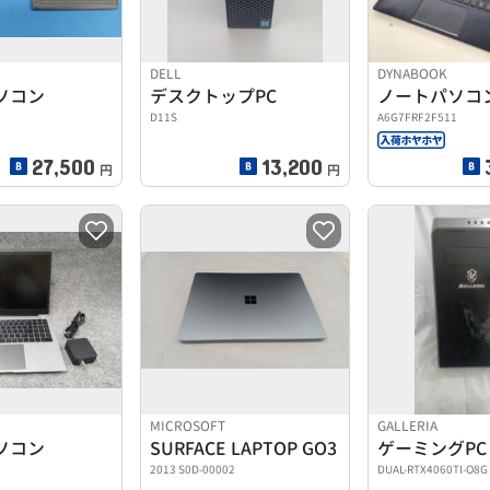
DELL
DYNABOOK
ソコン
デスクトップPC
ノートパソコ
D11S
A6G7FRF2F511
27,500
13,200
円
円
MICROSOFT
GALLERIA
ソコン
SURFACE LAPTOP GO3
ゲーミングPC
2013 S0D-00002
DUAL-RTX4060TI-O8G