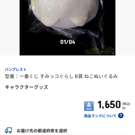
01
/
04
バンプレスト
型番：一番くじ すみっコぐらし B賞 ねこぬいぐるみ
キャラクターグッズ
1,650
(税込)
円
商品ランクについて
お届け先の都道府県を選択