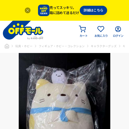
売ってスッキリ。
詳細はこちら
箱に詰めて送るだけ
カート
お気に入り
ログイン
玩具・ホビー
フィギュア・ホビー・コレクション
キャラクターグッズ
キャ