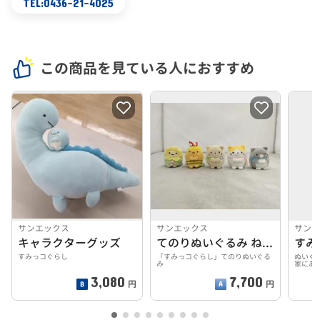
TEL:0436-21-4025
この商品を見ている人におすすめ
サンエックス
サンエックス
サン
キャラクターグッズ
てのりぬいぐるみ ねこのきょうだいにであいましたテーマ
すみ
すみっコぐらし
「すみっコぐらし」てのりぬいぐる
ぬいぐ
み
家にあ
3,080
7,700
円
円