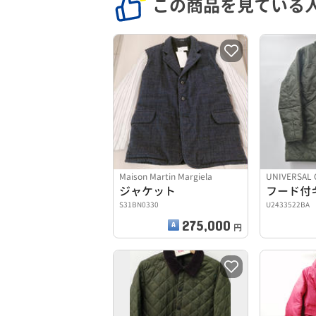
この商品を見ている
Maison Martin Margiela
UNIVERSAL 
ジャケット
S31BN0330
U2433522BA
275,000
円