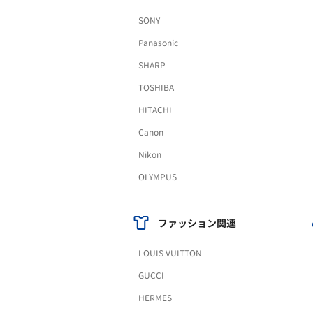
SONY
Panasonic
SHARP
TOSHIBA
HITACHI
Canon
Nikon
OLYMPUS
ファッション関連
LOUIS VUITTON
GUCCI
HERMES