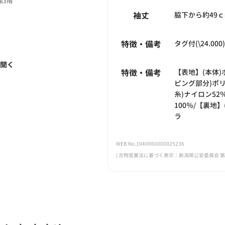
館3階
袖丈
脇下から約49
特徴・備考
タグ付(\24.000)
く聞く
特徴・備考
【表地】(本体)ポ
ピング部分)ポリ
糸)ナイロン52
100％/【裏地
ラ
WEB No.1040060000025236
[ 古物営業法に基づく表示：新潟県公安委員会 第461