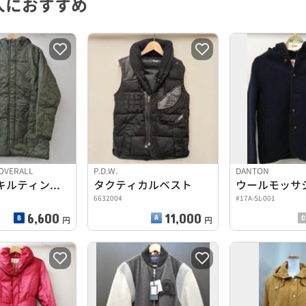
人におすすめ
OVERALL
P.D.W.
DANTON
フード付キルティングコート
タクティカルベスト
6632004
#17A-SL-001
6,600
11,000
円
円