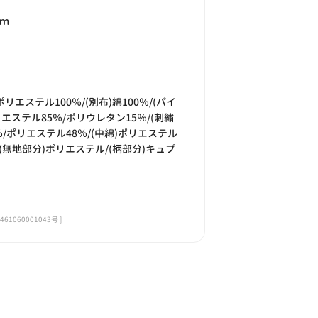
ｃｍ
リエステル100％/(別布)綿100％/(パイ
エステル85％/ポリウレタン15％/(刺繍
％/ポリエステル48％/(中綿)ポリエステル
】(無地部分)ポリエステル/(柄部分)キュプ
060001043号 ]