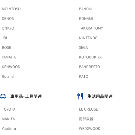
MCINTOSH
BANDAI
DENON
KONAMI
ONKYO
TAKARA TOMY
JBL
NINTENDO
BOSE
SEGA
YAMAHA
KOTOBUKIYA
KENWOOD
BANPRESTO
Roland
KATO
車用品･工具関連
生活用品関連
TOYOTA
LE CREUSET
MAKITA
南部鉄器
Yupiteru
WEDGWOOD