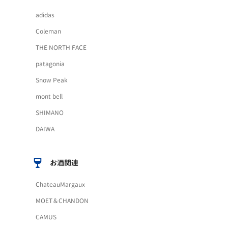
adidas
Coleman
THE NORTH FACE
patagonia
Snow Peak
mont bell
SHIMANO
DAIWA
お酒関連
ChateauMargaux
MOET＆CHANDON
CAMUS