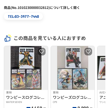
商品(No.1010230000032812)について詳しく聞く
TEL:03-3977-7440
この商品を見ている人におすすめ
東映
東映
AVEX 
ワンピースログコレクション
ワンピーズログコレクション
アニ
WATER SEVEN
CP9
ワンピー
1,650
2,200