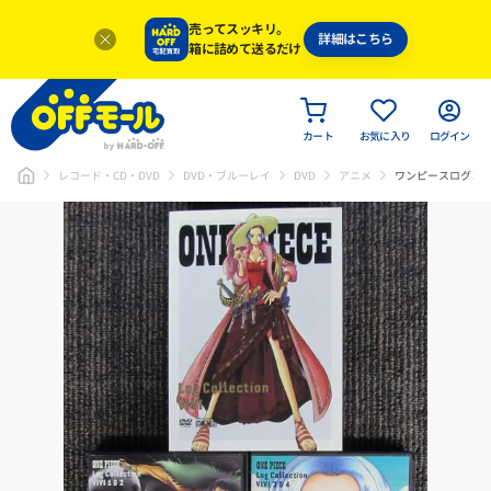
売ってスッキリ。
詳細はこちら
箱に詰めて送るだけ
カート
お気に入り
ログイン
レコード・CD・DVD
DVD・ブルーレイ
DVD
アニメ
ワンピースログコ