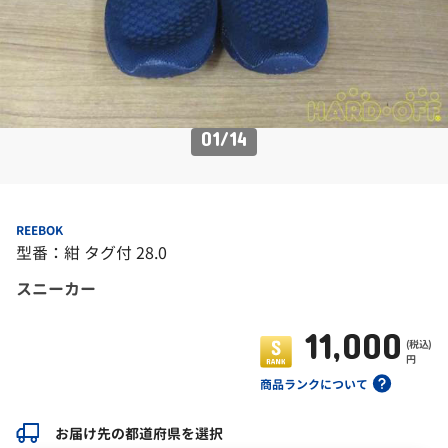
01
/
14
REEBOK
型番：紺 タグ付 28.0
スニーカー
11,000
(税込)
円
商品ランクについて
お届け先の都道府県を選択