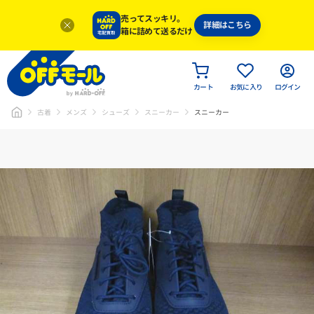
売ってスッキリ。
詳細はこちら
箱に詰めて送るだけ
カート
お気に入り
ログイン
古着
メンズ
シューズ
スニーカー
スニーカー