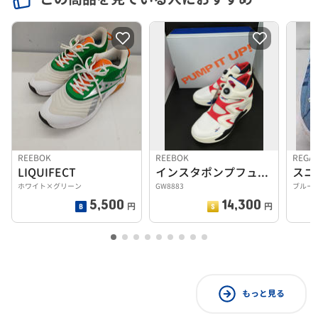
REEBOK
REEBOK
REGA
LIQUIFECT
インスタポンプフューリーZONE 28.0CM
スニ
ホワイト×グリーン
GW8883
ブルー 
5,500
14,300
円
円
もっと見る