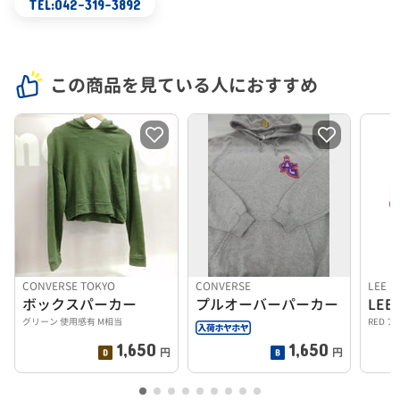
TEL:042-319-3892
この商品を見ている人におすすめ
CONVERSE TOKYO
CONVERSE
LEE S
ボックスパーカー
プルオーバーパーカー
グリーン 使用感有 M相当
RED 
1,650
1,650
円
円