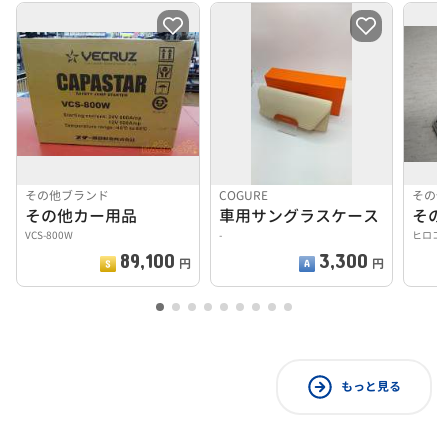
その他ブランド
COGURE
その
その他カー用品
車用サングラスケース
その
VCS-800W
-
ヒロコ
89,100
3,300
円
円
もっと見る