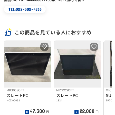
TEL:022-302-4833
この商品を見ている人におすすめ
MICROSOFT
MICROSOFT
MICR
スレートPC
スレートPC
SUR
MCZ-00032
1824
EP2-29
47,300
22,000
円
円