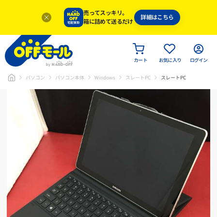
売ってスッキリ。
詳細はこちら
箱に詰めて送るだけ
カート
お気に入り
ログイン
パソコン
パソコン本体
Windows
スレートPC
スレートPC