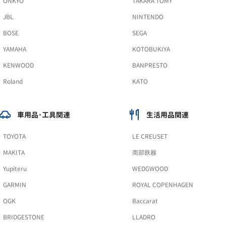
ONKYO
TAKARA TOMY
JBL
NINTENDO
BOSE
SEGA
YAMAHA
KOTOBUKIYA
KENWOOD
BANPRESTO
Roland
KATO
車用品･工具関連
生活用品関連
TOYOTA
LE CREUSET
MAKITA
南部鉄器
Yupiteru
WEDGWOOD
GARMIN
ROYAL COPENHAGEN
OGK
Baccarat
BRIDGESTONE
LLADRO