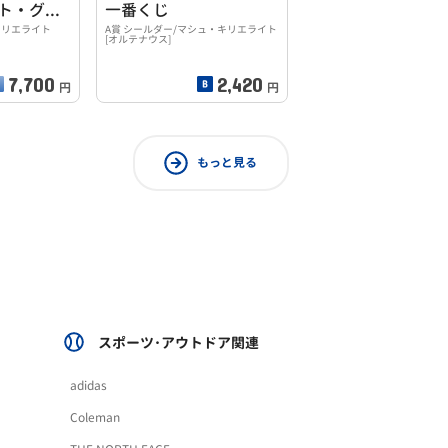
FIGMA フェイト・グランドオーダー
一番くじ
キリエライト
A賞 シールダー/マシュ・キリエライト
[オルテナウス]
7,700
2,420
円
円
もっと見る
スポーツ･アウトドア関連
adidas
Coleman