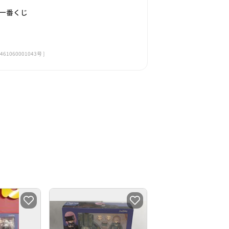
O一番くじ
060001043号 ]