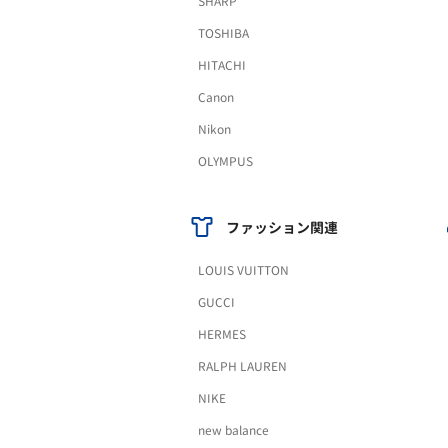
SHARP
TOSHIBA
HITACHI
Canon
Nikon
OLYMPUS
ファッション関連
LOUIS VUITTON
GUCCI
HERMES
RALPH LAUREN
NIKE
new balance