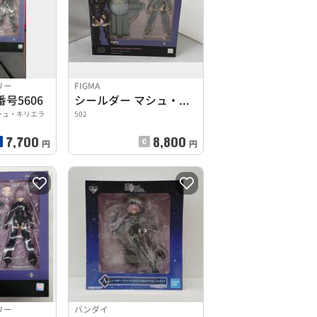
リー
FIGMA
番号5606
シールダー マシュ・キリエライト(オルテナウス)
マシュ・キリエラ
502
7,700
8,800
円
円
リー
バンダイ