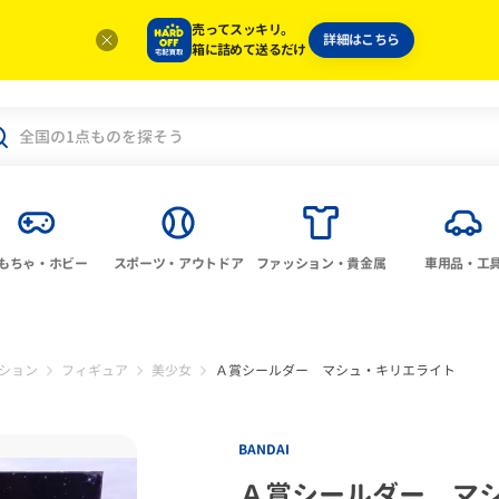
売ってスッキリ。
詳細はこちら
箱に詰めて送るだけ
もちゃ・ホビー
スポーツ・アウトドア
ファッション・貴金属
車用品・工
ション
フィギュア
美少女
Ａ賞シールダー マシュ・キリエライト
BANDAI
Ａ賞シールダー マ