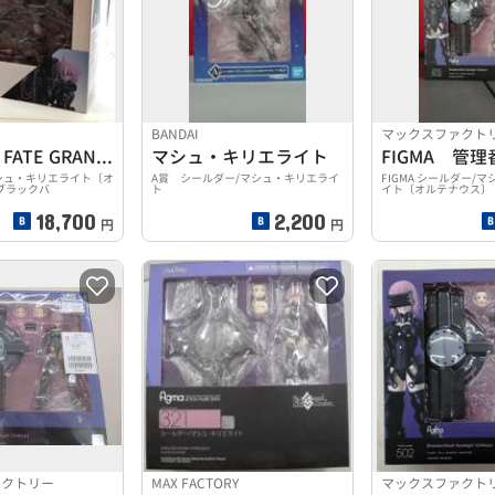
BANDAI
マックスファクト
CONOFIG FATE GRAND ORDER
マシュ・キリエライト
FIGMA 管理
シュ・キリエライト〔オ
A賞 シールダー/マシュ・キリエライ
FIGMA シールダー/
ブラックバ
ト
イト〔オルテナウス〕
18,700
2,200
円
円
ァクトリー
MAX FACTORY
マックスファクト