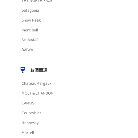
THE NORTH FACE
patagonia
Snow Peak
mont bell
SHIMANO
DAIWA
お酒関連
ChateauMargaux
MOET＆CHANDON
CAMUS
Courvoisier
Hennessy
Martell