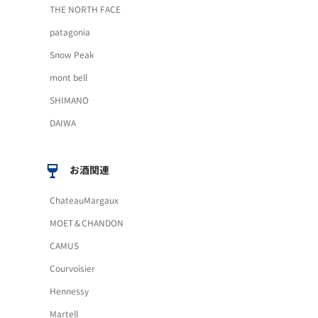
THE NORTH FACE
patagonia
Snow Peak
mont bell
SHIMANO
DAIWA
お酒関連
ChateauMargaux
MOET＆CHANDON
CAMUS
Courvoisier
Hennessy
Martell