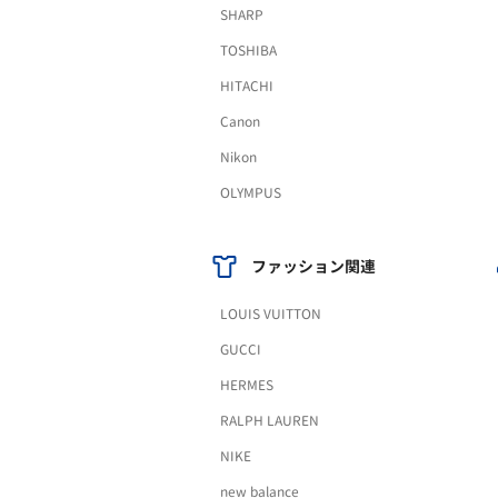
SHARP
TOSHIBA
HITACHI
Canon
Nikon
OLYMPUS
ファッション関連
LOUIS VUITTON
GUCCI
HERMES
RALPH LAUREN
NIKE
new balance