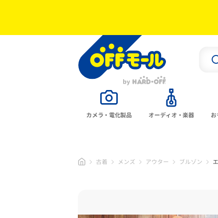
カメラ・電化製品
オーディオ・楽器
お
古着
メンズ
アウター
ブルゾン