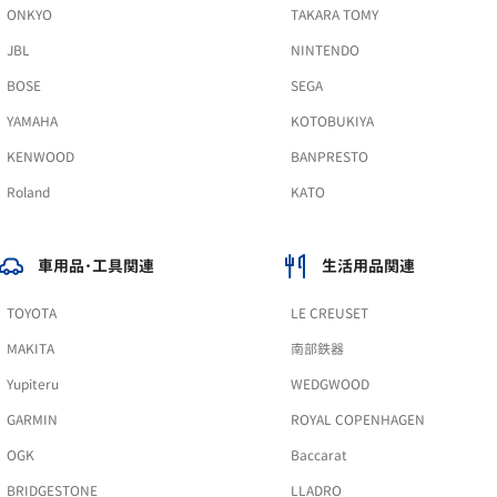
ONKYO
TAKARA TOMY
JBL
NINTENDO
BOSE
SEGA
YAMAHA
KOTOBUKIYA
KENWOOD
BANPRESTO
Roland
KATO
車用品･工具関連
生活用品関連
TOYOTA
LE CREUSET
MAKITA
南部鉄器
Yupiteru
WEDGWOOD
GARMIN
ROYAL COPENHAGEN
OGK
Baccarat
BRIDGESTONE
LLADRO