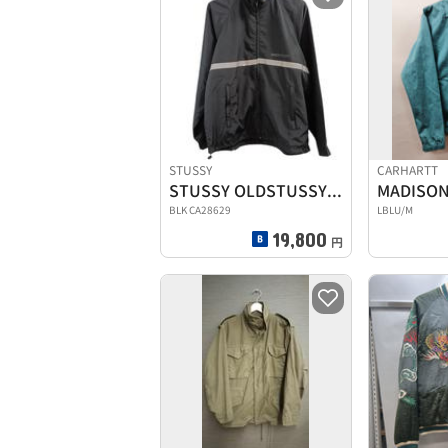
STUSSY
CARHARTT
STUSSY OLDSTUSSYナイロンブルゾン
MADISON
BLK CA28629
LBLU/M
19,800
円