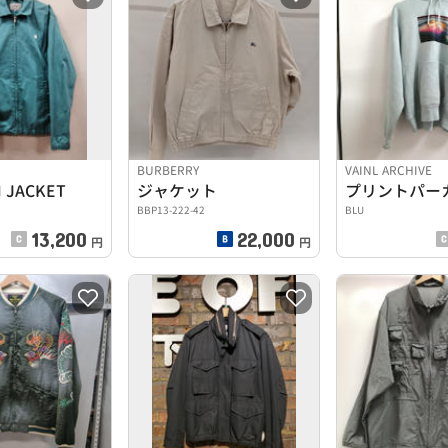
BURBERRY
VAINL ARCHIVE
 JACKET
ジャケット
プリントパー
BBP13-222-42
BLU
13,200
22,000
円
円