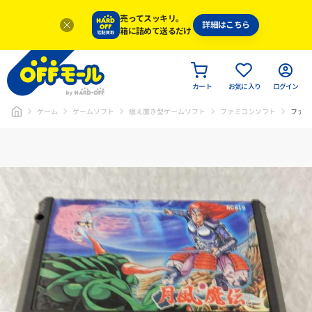
売ってスッキリ。
詳細はこちら
箱に詰めて送るだけ
カート
お気に入り
ログイン
ゲーム
ゲームソフト
据え置き型ゲームソフト
ファミコンソフト
ファミ