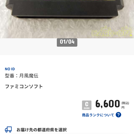
01
/
04
NO ID
型番：月風魔伝
ファミコンソフト
6,600
(税込)
円
商品ランクについて
お届け先の都道府県を選択