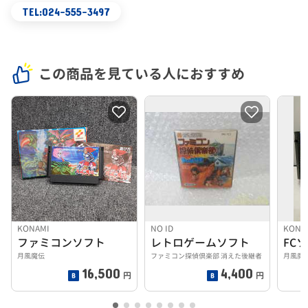
TEL:024-555-3497
この商品を見ている人におすすめ
KONAMI
NO ID
KONA
ファミコンソフト
レトロゲームソフト
FC
月風魔伝
ファミコン探偵倶楽部 消えた後継者
月風魔
16,500
4,400
円
円