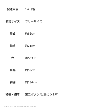
発送目安
1-2日後
表記サイズ
フリーサイズ
着丈
約66cm
袖丈
約21cm
色
ホワイト
肩幅
約58cm
胸囲
約134cm
特徴・備考
第二ボタン欠/肩にシミ有
WEB No.1040070000049523