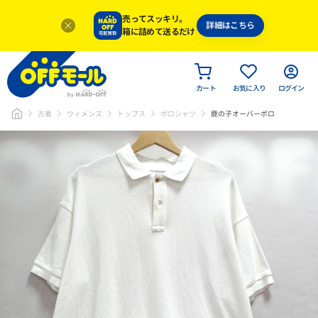
売ってスッキリ。
詳細はこちら
箱に詰めて送るだけ
カート
お気に入り
ログイン
古着
ウィメンズ
トップス
ポロシャツ
鹿の子オーバーポロ