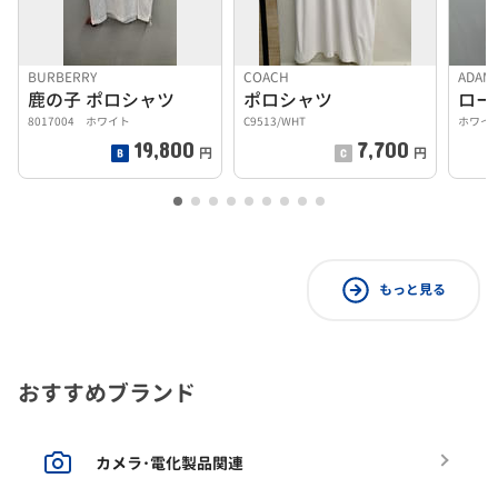
BURBERRY
COACH
ADAM 
鹿の子 ポロシャツ
ポロシャツ
8017004 ホワイト
C9513/WHT
ホワイ
19,800
7,700
円
円
もっと見る
おすすめブランド
カメラ･電化製品関連