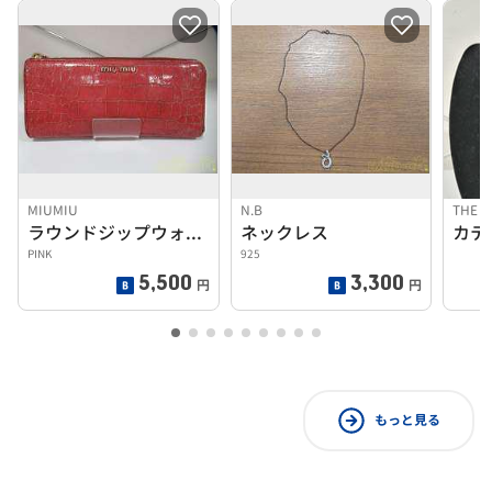
MIUMIU
N.B
THE G
ラウンドジップウォレット
ネックレス
カデ
PINK
925
5,500
3,300
円
円
もっと見る