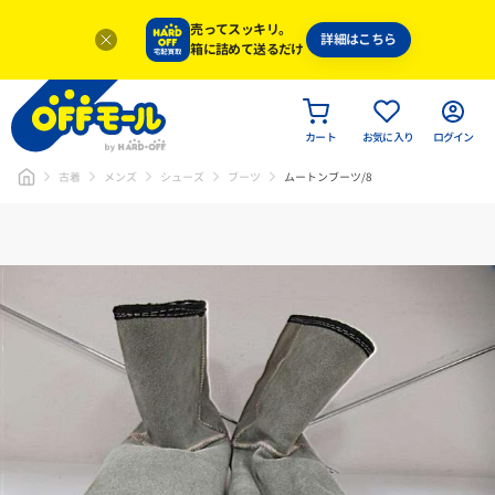
売ってスッキリ。
詳細はこちら
箱に詰めて送るだけ
カート
お気に入り
ログイン
古着
メンズ
シューズ
ブーツ
ムートンブーツ/8