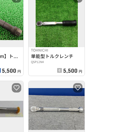
TOHNICHI
【差込角9.5mm】トルクレンチ
単能型トルクレンチ
QSP12N4
5,500
5,500
円
円