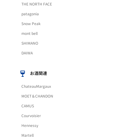
THE NORTH FACE
patagonia
Snow Peak
mont bell
SHIMANO
DAIWA
お酒関連
ChateauMargaux
MOET＆CHANDON
CAMUS
Courvoisier
Hennessy
Martell