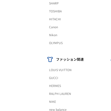
SHARP
TOSHIBA
HITACHI
Canon
Nikon
OLYMPUS
ファッション関連
LOUIS VUITTON
GUCCI
HERMES
RALPH LAUREN
NIKE
new balance