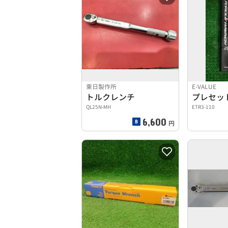
東日製作所
E-VALUE
トルクレンチ
QL25N-MH
ETR3-110
6,600
円