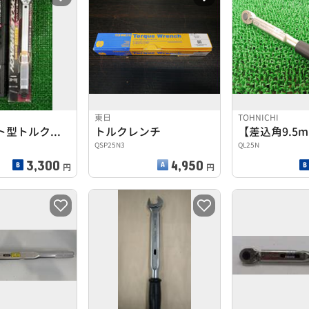
東日
TOHNICHI
プレセット型トルクレンチ
トルクレンチ
QSP25N3
QL25N
3,300
4,950
円
円