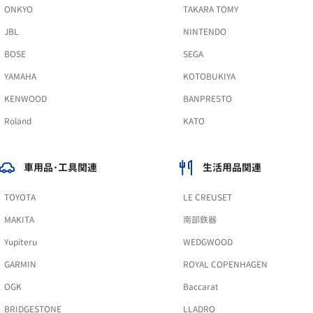
ONKYO
TAKARA TOMY
JBL
NINTENDO
BOSE
SEGA
YAMAHA
KOTOBUKIYA
KENWOOD
BANPRESTO
Roland
KATO
車用品･工具関連
生活用品関連
TOYOTA
LE CREUSET
MAKITA
南部鉄器
Yupiteru
WEDGWOOD
GARMIN
ROYAL COPENHAGEN
OGK
Baccarat
BRIDGESTONE
LLADRO