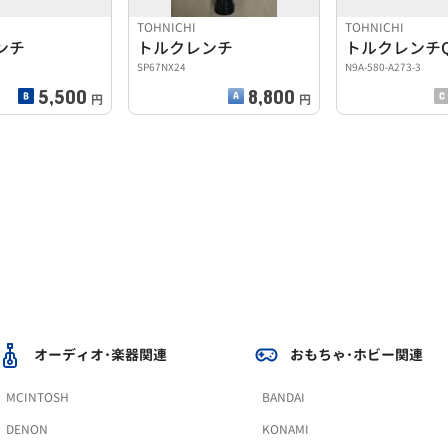
TOHNICHI
TOHNICHI
ンチ
トルクレンチ
トルクレンチQ
SP67NX24
N9A-580-A273-3
5,500
8,800
円
円
オーディオ･楽器関連
おもちゃ･ホビー関連
MCINTOSH
BANDAI
DENON
KONAMI