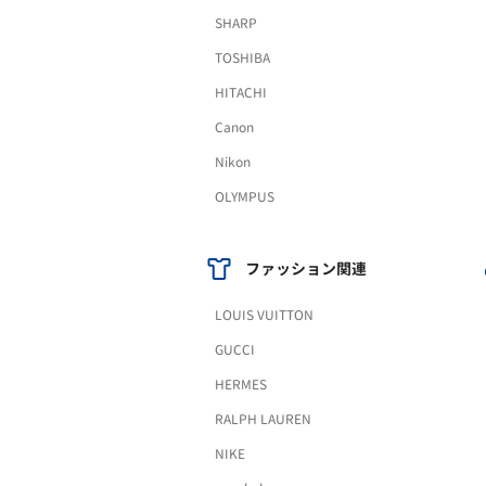
SHARP
TOSHIBA
HITACHI
Canon
Nikon
OLYMPUS
ファッション関連
LOUIS VUITTON
GUCCI
HERMES
RALPH LAUREN
NIKE