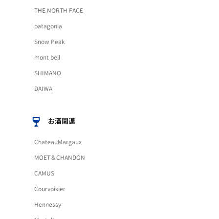
THE NORTH FACE
patagonia
Snow Peak
mont bell
SHIMANO
DAIWA
お酒関連
ChateauMargaux
MOET＆CHANDON
CAMUS
Courvoisier
Hennessy