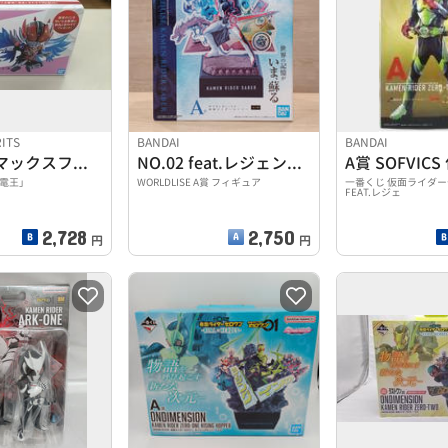
RITS
BANDAI
BANDAI
超クライマックスフォーム
NO.02 feat.レジェンド仮面ライダー
電王」
WORLDLISE A賞 フィギュア
一番くじ 仮面ライダーゼ
FEAT.レジェ
2,728
2,750
円
円