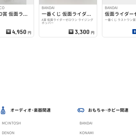
CO
BANDAI
BANDAI
一番くじ D賞 仮面ライダー アークワン
一番くじ 仮面ライダーゼロワン
仮面ライダー
A賞 仮面ライダーゼロワン ライジング
一番くじ ラストワン賞
ホッパー
4,950
3,300
円
円
オーディオ･楽器関連
おもちゃ･ホビー関連
MCINTOSH
BANDAI
DENON
KONAMI