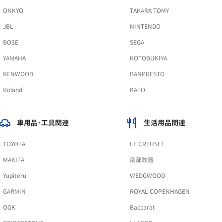
ONKYO
TAKARA TOMY
JBL
NINTENDO
BOSE
SEGA
YAMAHA
KOTOBUKIYA
KENWOOD
BANPRESTO
Roland
KATO
車用品･工具関連
生活用品関連
TOYOTA
LE CREUSET
MAKITA
南部鉄器
Yupiteru
WEDGWOOD
GARMIN
ROYAL COPENHAGEN
OGK
Baccarat