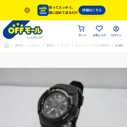
売ってスッキリ。
詳細はこちら
箱に詰めて送るだけ
カート
お気に入り
ログイン
腕時計・ジュエリー
腕時計
メンズ
クォーツ・アナログ腕時計
G-SHOC