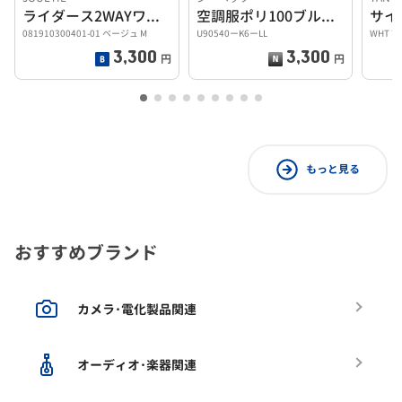
ライダース2WAYワンピース
空調服ポリ100ブルゾン LL
081910300401-01 ベージュ M
U90540ーK6ーLL
WHT T
3,300
3,300
円
円
もっと見る
おすすめブランド
カメラ･電化製品関連
オーディオ･楽器関連