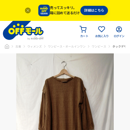
売ってスッキリ。
詳細はこちら
箱に詰めて送るだけ
カート
お気に入り
ログイン
古着
ウィメンズ
ワンピース・オールインワン
ワンピース
タックデザイ