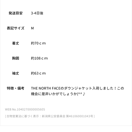
発送目安
3-4日後
表記サイズ
M
着丈
約70ｃｍ
胸囲
約108ｃｍ
袖丈
約63ｃｍ
特徴・備考
THE NORTH FACEのダウンジャケット入荷しました！この
機会に是非いかがでしょうか(^^♪
WEB No.1040270000005605
[ 古物営業法に基づく表示：新潟県公安委員会 第461060001043号 ]