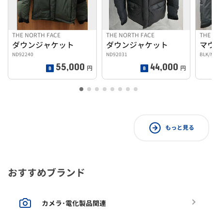
THE NORTH FACE
THE NORTH FACE
THE N
ダウンジャケット
ダウンジャケット
ND92240
ND92031
BLK/M
55,000
44,000
円
円
もっと見る
おすすめブランド
カメラ･電化製品関連