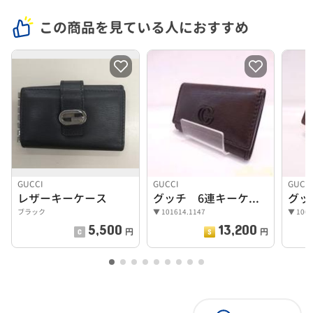
この商品を見ている人におすすめ
GUCCI
GUCCI
GUCC
レザーキーケース
グッチ 6連キーケース 未使用品 ダークブラウン
ブラック
▼ 101614.1147
▼ 1066
5,500
13,200
円
円