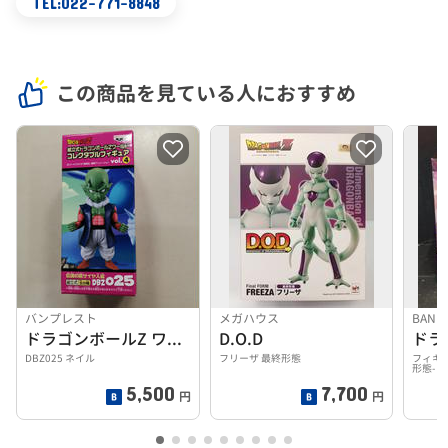
TEL:022-771-8848
この商品を見ている人におすすめ
バンプレスト
メガハウス
BAND
ドラゴンボールZ ワールドコレクタブルフィギュア
D.O.D
ドラ
DBZ025 ネイル
フリーザ 最終形態
フィギュ
形態-
5,500
7,700
円
円