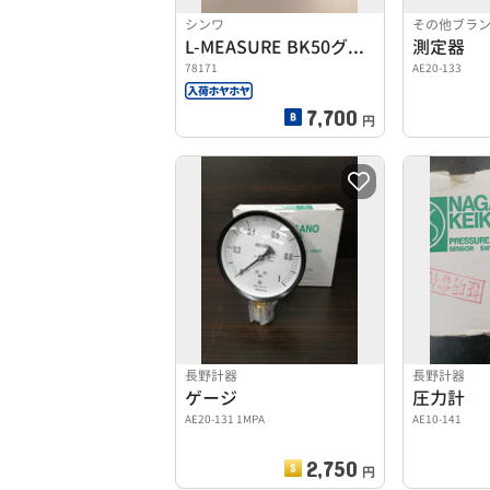
シンワ
その他ブラ
L-MEASURE BK50グリーン
測定器
78171
AE20-133
7,700
円
長野計器
長野計器
ゲージ
圧力計
AE20-131 1MPA
AE10-141
2,750
円