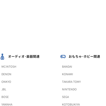
オーディオ･楽器関連
おもちゃ･ホビー関連
MCINTOSH
BANDAI
DENON
KONAMI
ONKYO
TAKARA TOMY
JBL
NINTENDO
BOSE
SEGA
YAMAHA
KOTOBUKIYA