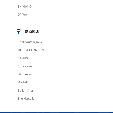
SHIMANO
DAIWA
お酒関連
ChateauMargaux
MOET＆CHANDON
CAMUS
Courvoisier
Hennessy
Martell
Ballantines
The Macallan