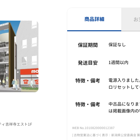
商品詳細
お
保証期間
保証なし
発送目安
1週間以内
特徴・備考
電源入りました
ロリセットして
特徴・備考
中古品になりま
は掲載画像内の
ルティ吉祥寺エスト1F
WEB No.1010820000012387
[ 古物営業法に基づく表示：新潟県公安委員会 第461