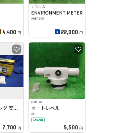
カスタム
ENVIRONMENT METER
AHLT-100
4,400
22,000
円
円
NIKON
パルスイッチング 安定化電源
オートレベル
AE
7,700
5,500
円
円