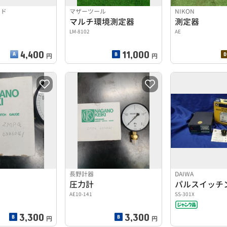
ンド
マザーツール
NIKON
マルチ環境測定器
測定器
LM-8102
AE
4,400
11,000
円
円
長野計器
DAIWA
圧力計
AE10-141
SS-301X
3,300
3,300
円
円