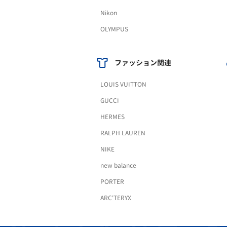
Nikon
OLYMPUS
ファッション関連
LOUIS VUITTON
GUCCI
HERMES
RALPH LAUREN
NIKE
new balance
PORTER
ARC'TERYX