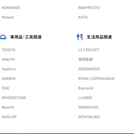
KENWOOD
BANPRESTO
Roland
KATO
車用品･工具関連
生活用品関連
TOYOTA
LE CREUSET
MAKITA
南部鉄器
Yupiteru
WEDGWOOD
GARMIN
ROYAL COPENHAGEN
OGK
Baccarat
BRIDGESTONE
LLADRO
Bianchi
SWAROVSKI
DUNLOP
MONTBLANC