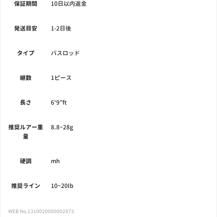
保証期間
10日以内返金
発送目安
1-2日後
タイプ
バスロッド
継数
1ピース
長さ
6'9”ft
推奨ルアー重
8.8~28g
量
硬調
mh
推奨ライン
10~20lb
WEB No.1310020000002873