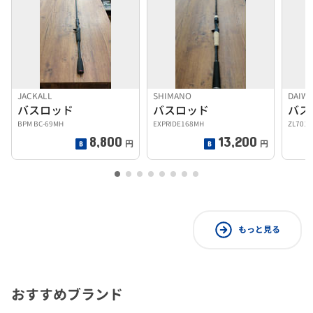
JACKALL
SHIMANO
DAIW
バスロッド
バスロッド
バス
BPM BC-69MH
EXPRIDE168MH
ZL701M
8,800
13,200
円
円
もっと見る
おすすめブランド