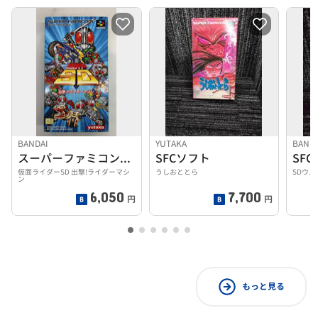
BANDAI
YUTAKA
BAND
スーパーファミコンソフト
SFCソフト
SF
仮面ライダーSD 出撃!ライダーマシ
うしおととら
SDウ
ン
6,050
7,700
円
円
もっと見る