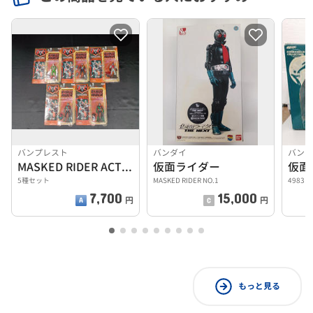
バンプレスト
バンダイ
バン
MASKED RIDER ACTION FIGURE
仮面ライダー
5種セット
MASKED RIDER NO.1
49831
7,700
15,000
円
円
もっと見る