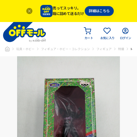
売ってスッキリ。
詳細はこちら
箱に詰めて送るだけ
カート
お気に入り
ログイン
玩具・ホビー
フィギュア・ホビー・コレクション
フィギュア
特撮
MAS