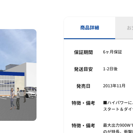
商品詳細
お
保証期間
6ヶ月保証
発送目安
1-2日後
発売日
2013年11月
特徴・備考
■ハイパワーに
スタート＆ダイ
特徴・備考
最大出力900
のが特長。衝撃