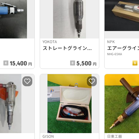
YOKOTA
NPK
ストレートグラインダー
エアーグライ
NHG-65KA
15,400
5,500
円
円
GISON
日東工器