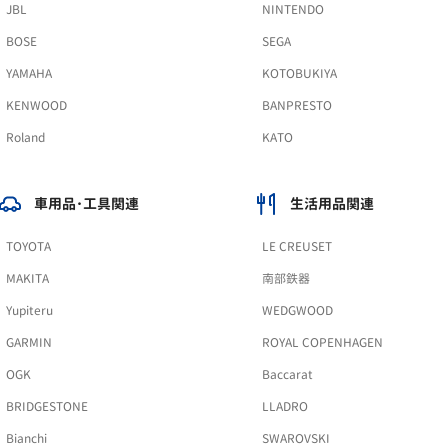
JBL
NINTENDO
BOSE
SEGA
YAMAHA
KOTOBUKIYA
KENWOOD
BANPRESTO
Roland
KATO
車用品･工具関連
生活用品関連
TOYOTA
LE CREUSET
MAKITA
南部鉄器
Yupiteru
WEDGWOOD
GARMIN
ROYAL COPENHAGEN
OGK
Baccarat
BRIDGESTONE
LLADRO
Bianchi
SWAROVSKI