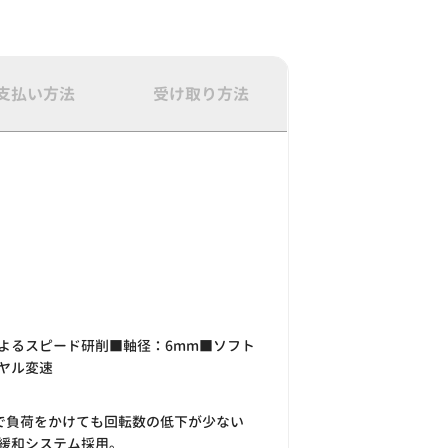
支払い方法
受け取り方法
よるスピード研削■軸径：6mm■ソフト
ヤル変速
Wで負荷をかけても回転数の低下が少ない
緩和システム採用。