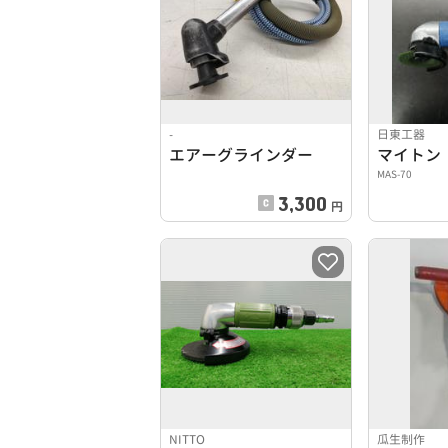
-
日東工器
エアーグラインダー
マイトン
MAS-70
3,300
円
NITTO
瓜生制作