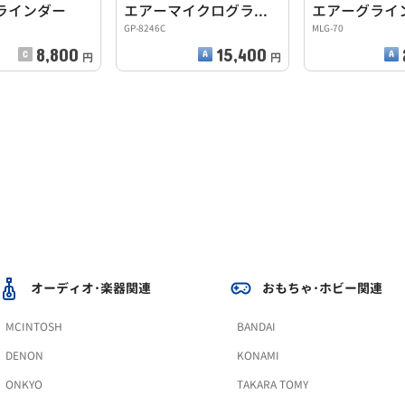
ラインダー
エアーマイクログラインダー
エアーグライ
GP-8246C
MLG-70
8,800
15,400
円
円
オーディオ･楽器関連
おもちゃ･ホビー関連
MCINTOSH
BANDAI
DENON
KONAMI
ONKYO
TAKARA TOMY