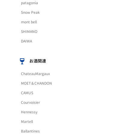
patagonia
Snow Peak
mont bell
SHIMANO
DAIWA
お酒関連
ChateauMargaux
MOET＆CHANDON
CAMUS
Courvoisier
Hennessy
Martell
Ballantines