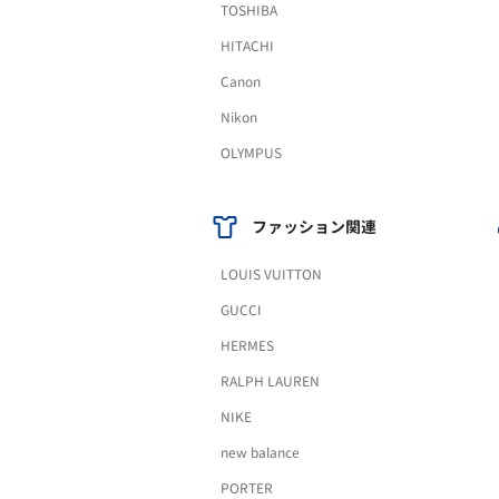
TOSHIBA
HITACHI
Canon
Nikon
OLYMPUS
ファッション関連
LOUIS VUITTON
GUCCI
HERMES
RALPH LAUREN
NIKE
new balance
PORTER