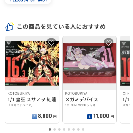
この商品を見ている人におすすめ
KOTOBUKIYA
KOTOBUKIYA
コト
1/1 皇巫 スサノヲ 紅蓮
メガミデバイス
1/1
「メガミデバイス」
1/1 PUNI MOFU シャオ
メガミ
8,800
11,000
円
円