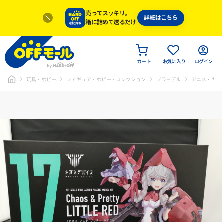
売ってスッキリ。
詳細はこちら
箱に詰めて送るだけ
カート
お気に入り
ログイン
玩具・ホビー
フィギュア・ホビー・コレクション
プラモデル
アニメ・キャ