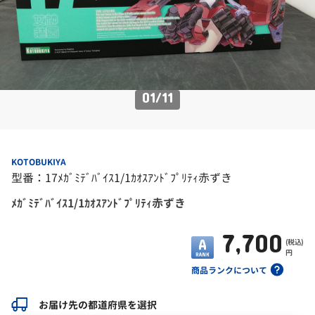
01
/
11
KOTOBUKIYA
型番：17ﾒｶﾞﾐﾃﾞﾊﾞｲｽ1/1ｶｵｽｱﾝﾄﾞﾌﾟﾘﾃｨ赤ずき
ﾒｶﾞﾐﾃﾞﾊﾞｲｽ1/1ｶｵｽｱﾝﾄﾞﾌﾟﾘﾃｨ赤ずき
7,700
(税込)
円
商品ランクについて
お届け先の都道府県を選択