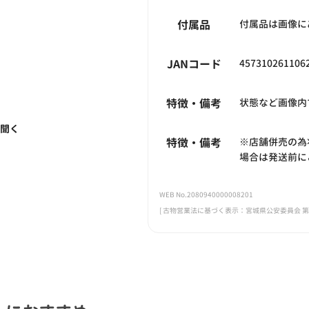
付属品
付属品は画像に
JANコード
457310261106
特徴・備考
状態など画像内
く聞く
特徴・備考
※店舗併売の為
場合は発送前に
WEB No.2080940000008201
[ 古物営業法に基づく表示：宮城県公安委員会 第221