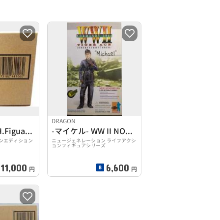
DRAGON
【未開封】S.H.Figuarts ジャグラス ジャグラー
-マイケル- WW II NORMANDY 1944
ンエディション
ニュージェネレーション ライフアクシ
ョンフィギュアシリーズ
11,000
6,600
円
円