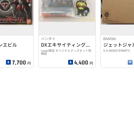
バンダイ
BANDAI
ンエビル
DXエキサイティングスタッグプログライズキー
ジェットジャ
Loppi限定 オリジナルグッズセット同
S.H.MONSTERARTS
梱品
7,700
4,400
円
円