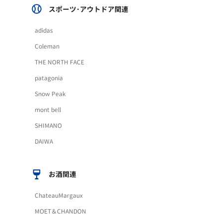
スポーツ･アウトドア関連
adidas
Coleman
THE NORTH FACE
patagonia
Snow Peak
mont bell
SHIMANO
DAIWA
お酒関連
ChateauMargaux
MOET＆CHANDON