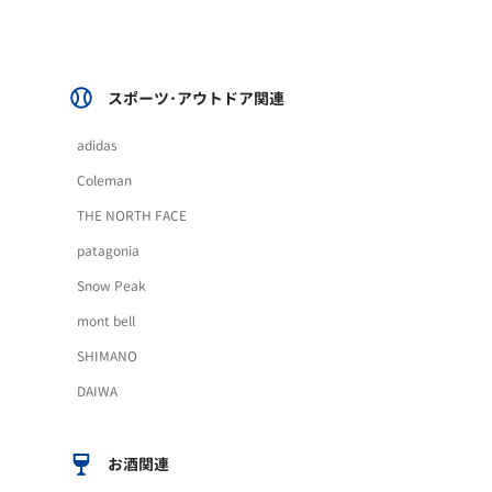
スポーツ･アウトドア関連
adidas
Coleman
THE NORTH FACE
patagonia
Snow Peak
mont bell
SHIMANO
DAIWA
お酒関連