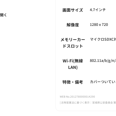
画面サイズ
4.7インチ
く聞く
解像度
1280ｘ720
メモリーカー
マイクロSDXC
ドスロット
Wi-Fi(無線
802.11a/b/g/n/
LAN)
特徴・備考
カバーついてい
WEB No.2012780000014290
[ 古物営業法に基づく表示：宮城県公安委員会 第221