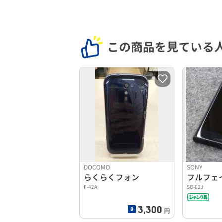
この商品を見ている
DOCOMO
SONY
らくらくフォン
フルフェ
F-42A
SO-02J
3,300
円