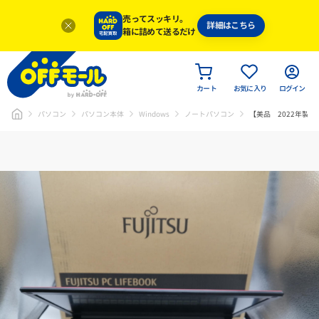
売ってスッキリ。
詳細はこちら
箱に詰めて送るだけ
カート
お気に入り
ログイン
パソコン
パソコン本体
Windows
ノートパソコン
【美品 2022年製