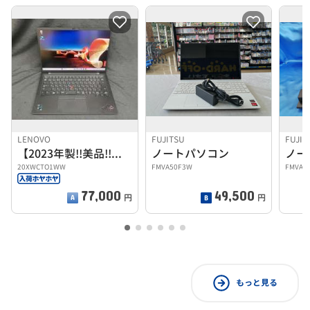
LENOVO
FUJITSU
FUJIT
【2023年製!!美品!!】ノートパソコン
ノートパソコン
ノー
20XWCTO1WW
FMVA50F3W
FMVA3
77,000
49,500
円
円
もっと見る