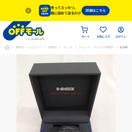
売ってスッキリ。
詳細はこちら
箱に詰めて送るだけ
カート
お気に入り
ログイン
腕時計・ジュエリー
腕時計
メンズ
クォーツ・デジタル腕時計
G-SHO