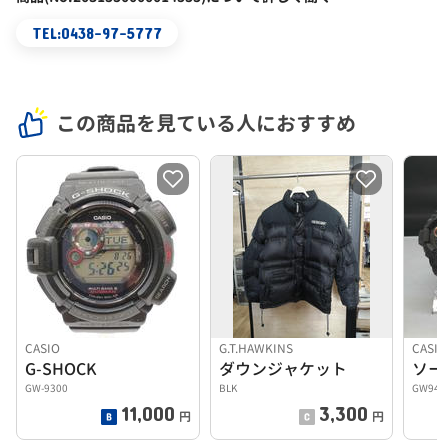
TEL:0438-97-5777
この商品を見ている人におすすめ
CASIO
G.T.HAWKINS
CASIO
G-SHOCK
ダウンジャケット
ソー
GW-9300
BLK
GW940
11,000
3,300
円
円