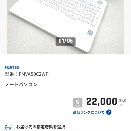
01
/
06
FUJITSU
型番：FMVA50C2WP
ノートパソコン
22,000
(税込)
円
商品ランクについて
お届け先の都道府県を選択