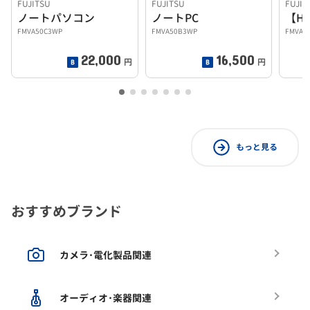
FUJITSU
FUJITSU
FUJIT
ノートパソコン
ノートPC
FMVA50C3WP
FMVA50B3WP
FMVA5
22,000
16,500
円
円
もっと見る
おすすめブランド
カメラ･電化製品関連
オーディオ･楽器関連