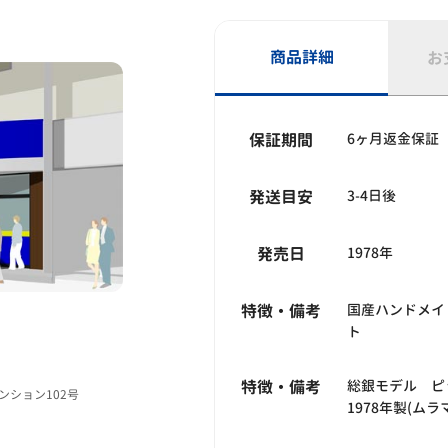
商品詳細
お
保証期間
6ヶ月返金保証
発送目安
3-4日後
発売日
1978年
特徴・備考
国産ハンドメイ
ト
特徴・備考
総銀モデル ピ
マンション102号
1978年製(ム