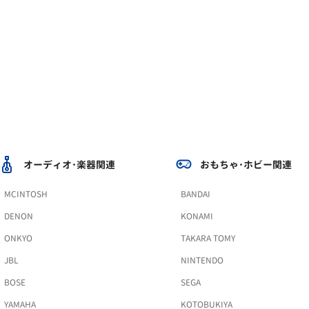
オーディオ･楽器関連
おもちゃ･ホビー関連
MCINTOSH
BANDAI
DENON
KONAMI
ONKYO
TAKARA TOMY
JBL
NINTENDO
BOSE
SEGA
YAMAHA
KOTOBUKIYA