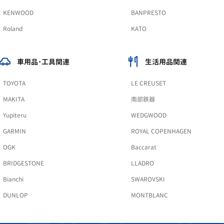
KENWOOD
BANPRESTO
Roland
KATO
車用品･工具関連
生活用品関連
TOYOTA
LE CREUSET
MAKITA
南部鉄器
Yupiteru
WEDGWOOD
GARMIN
ROYAL COPENHAGEN
OGK
Baccarat
BRIDGESTONE
LLADRO
Bianchi
SWAROVSKI
DUNLOP
MONTBLANC