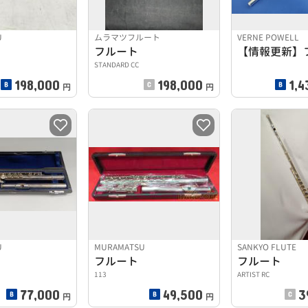
U
ムラマツフルート
VERNE POWELL
フルート
【情報更新】
STANDARD CC
198,000
198,000
1,4
円
円
U
MURAMATSU
SANKYO FLUTE
フルート
フルート
113
ARTIST RC
77,000
49,500
3
円
円