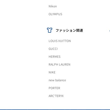
Nikon
OLYMPUS
ファッション関連
LOUIS VUITTON
GUCCI
HERMES
RALPH LAUREN
NIKE
new balance
PORTER
ARC'TERYX