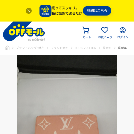
売ってスッキリ。
詳細はこちら
箱に詰めて送るだけ
カート
お気に入り
ログイン
ブランドバッグ･財布
ブランド財布
LOUIS VUITTON
長財布
長財布