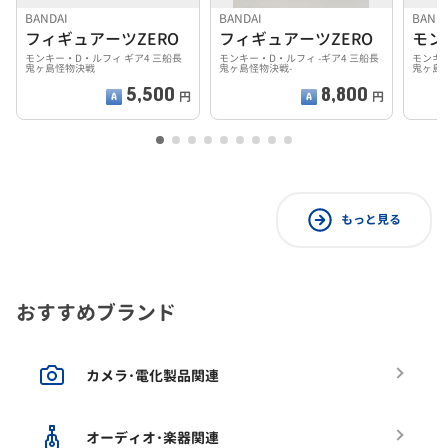
BANDAI
BANDAI
BANDA
フィギュアーツZERO
フィギュアーツZERO
モンキー・D・ルフィ ギア4 三船長
モンキー・D・ルフィ -ギア4 三船長
モンキー
鬼ヶ島怪物決戦
鬼ヶ島怪物決戦-
鬼ヶ島
5,500
8,800
円
円
もっと見る
おすすめブランド
カメラ･電化製品関連
オーディオ･楽器関連