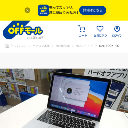
売ってスッキリ。
詳細はこちら
箱に詰めて送るだけ
カート
お気に入り
ログイン
パソコン
パソコン本体
Macintosh
MacノートPC
MAC BOOK PRO