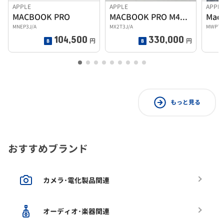
APPLE
APPLE
APPL
MACBOOK PRO
MACBOOK PRO M4Pro 24G 512G
MacB
MNEP3J/A
MX2T3J/A
MWP72
104,500
330,000
円
円
もっと見る
おすすめブランド
カメラ･電化製品関連
オーディオ･楽器関連