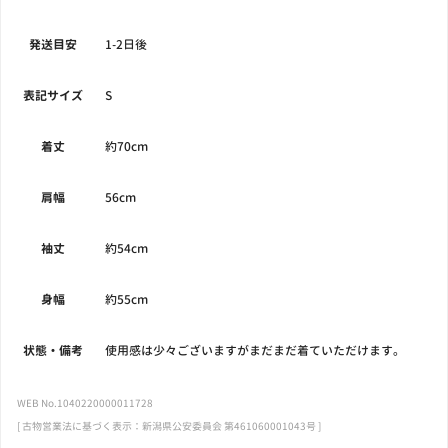
発送目安
1-2日後
表記サイズ
S
着丈
約70cm
肩幅
56cm
袖丈
約54cm
身幅
約55cm
状態・備考
使用感は少々ございますがまだまだ着ていただけます。
WEB No.1040220000011728
[ 古物営業法に基づく表示：新潟県公安委員会 第461060001043号 ]