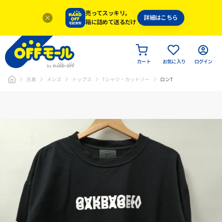
売ってスッキリ。
詳細はこちら
箱に詰めて送るだけ
カート
お気に入り
ログイン
古着
メンズ
トップス
Tシャツ・カットソー
ロンT