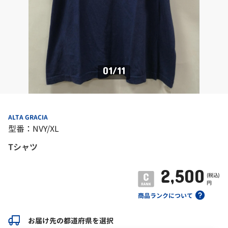
01
/
11
ALTA GRACIA
型番：NVY/XL
Tシャツ
2,500
(税込)
円
商品ランクについて
お届け先の都道府県を選択