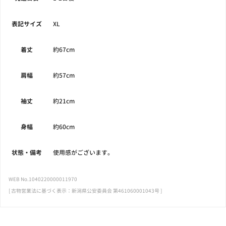
表記サイズ
XL
着丈
約67cm
肩幅
約57cm
袖丈
約21cm
身幅
約60cm
状態・備考
使用感がございます。
WEB No.1040220000011970
[ 古物営業法に基づく表示：新潟県公安委員会 第461060001043号 ]