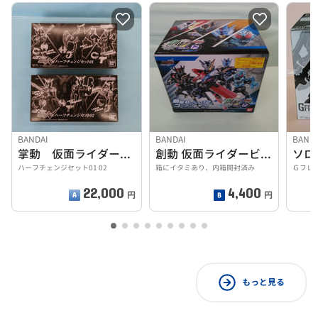
BANDAI
BANDAI
BAND
掌動 仮面ライダーダブル
創動 仮面ライダービルド BUILDセット12
ソロ
ハーフチェンジセット01 02
箱にイタミあり、内箱開封済み
Ｇフレー
22,000
4,400
円
円
もっと見る