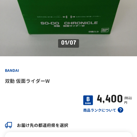
01
/
07
BANDAI
双動 仮面ライダーW
4,400
(税込)
円
商品ランクについて
お届け先の都道府県を選択