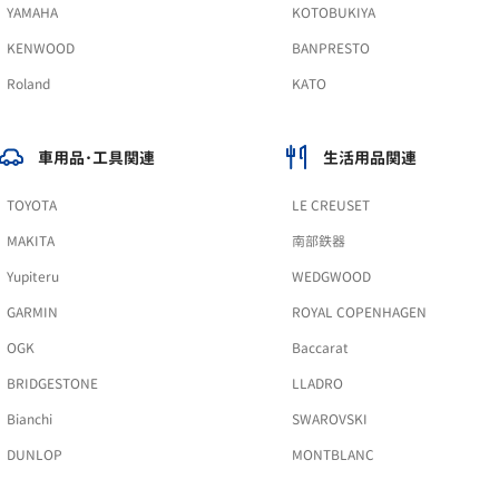
YAMAHA
KOTOBUKIYA
KENWOOD
BANPRESTO
Roland
KATO
車用品･工具関連
生活用品関連
TOYOTA
LE CREUSET
MAKITA
南部鉄器
Yupiteru
WEDGWOOD
GARMIN
ROYAL COPENHAGEN
OGK
Baccarat
BRIDGESTONE
LLADRO
Bianchi
SWAROVSKI
DUNLOP
MONTBLANC