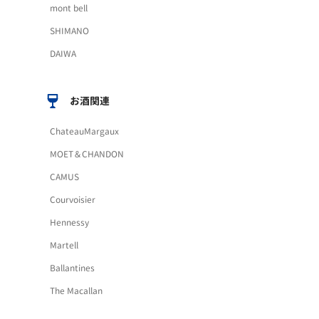
mont bell
SHIMANO
DAIWA
お酒関連
ChateauMargaux
MOET＆CHANDON
CAMUS
Courvoisier
Hennessy
Martell
Ballantines
The Macallan