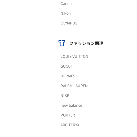
Canon
Nikon
OLYMPUS
ファッション関連
LOUIS VUITTON
GUCCI
HERMES
RALPH LAUREN
NIKE
new balance
PORTER
ARC'TERYX